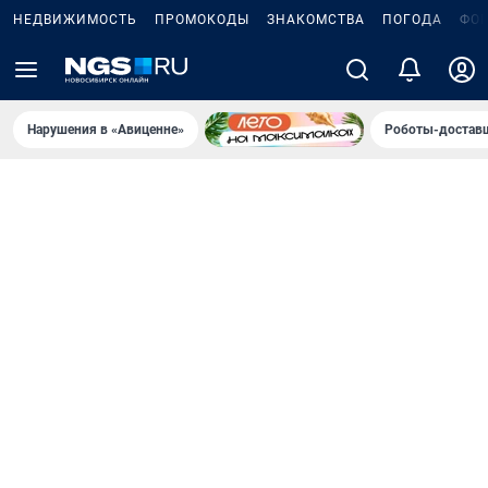
НЕДВИЖИМОСТЬ
ПРОМОКОДЫ
ЗНАКОМСТВА
ПОГОДА
ФО
Нарушения в «Авиценне»
Роботы-доставщ