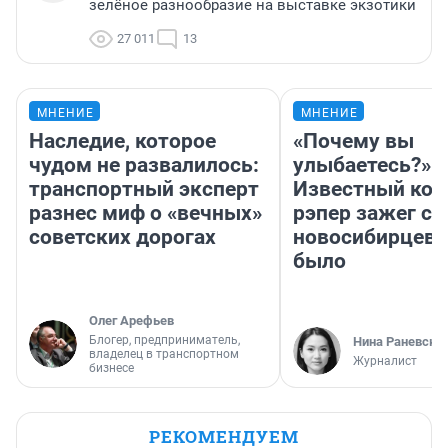
зелёное разнообразие на выставке экзотики
27 011
13
МНЕНИЕ
МНЕНИЕ
Наследие, которое
«Почему вы
чудом не развалилось:
улыбаетесь?»
транспортный эксперт
Известный кор
разнес миф о «вечных»
рэпер зажег с 
советских дорогах
новосибирцев: 
было
Олег Арефьев
Блогер, предприниматель,
Нина Раневска
владелец в транспортном
Журналист
бизнесе
РЕКОМЕНДУЕМ