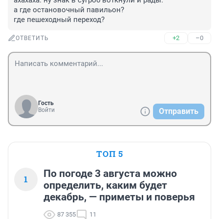
ахахаха. ну знак в сугроб воткнули и рады.

а где остановочный павильон?

где пешеходный переход?
+2
–0
ОТВЕТИТЬ
Гость
Войти
Отправить
ТОП 5
По погоде 3 августа можно
1
определить, каким будет
декабрь, — приметы и поверья
87 355
11