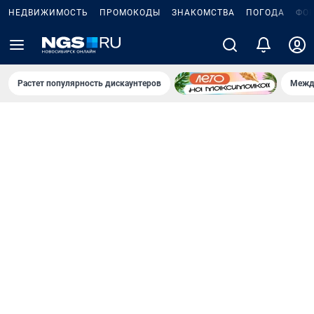
НЕДВИЖИМОСТЬ
ПРОМОКОДЫ
ЗНАКОМСТВА
ПОГОДА
ФО
Растет популярность дискаунтеров
Межд