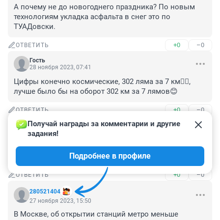
А почему не до новогоднего праздника? По новым 
технологиям укладка асфальта в снег это по 
ТУАДовски.
+0
–0
ОТВЕТИТЬ
Гость
28 ноября 2023, 07:41
Цифры конечно космические, 302 ляма за 7 км🤦‍♀️, 
лучше было бы на оборот 302 км за 7 лямов😊
+0
–0
ОТВЕТИТЬ
Получай награды за комментарии и другие 
Гость
27 ноября 2023, 18:31
задания!
Про Колыванский район нсо до с, Новотырышкино 
Подробнее в профиле
вабще забыли а кто-то обещал но забыл
+0
–0
ОТВЕТИТЬ
280521404
27 ноября 2023, 15:50
В Москве, об открытии станций метро меньше 