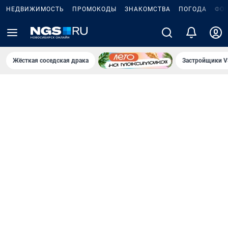
НЕДВИЖИМОСТЬ
ПРОМОКОДЫ
ЗНАКОМСТВА
ПОГОДА
ФО
Жёсткая соседская драка
Застройщики V