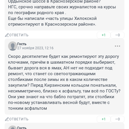
Ордынское шоссе в Краснозерском районе?

НГС, срочно направьте своих журналистов на курсы 
по географии родного края .

Еще бы написали «часть улицы Хилокской 
отремонтируют в Краснозерском районе».
+1
–0
ОТВЕТИТЬ
Гость
27 ноября 2023, 12:16
Скоро десятилетие будет как ремонтируют эту дорогу 
клочками, причём в шахматном порядке выбирают, 
бывает дорога вся в ямах, АН нет не подходит под 
ремонт, что станет со светоотражающими 
столбиками после зимы их в каком количестве 
закупили? Перед Кирзинским кольцом понатыкали, 
несимметрично, близко к асфальту, там всё по ГОСТу? 
Они уже знают на что бабло потратят, эти столбики 
по-новому устанавливать весной будут, вместе с 
тонким асфальтом
+1
–0
ОТВЕТИТЬ
Гость