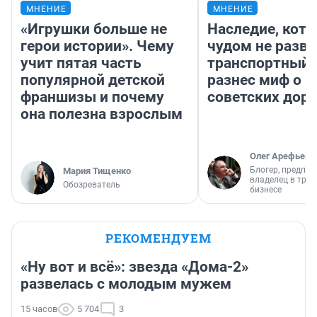
МНЕНИЕ
МНЕНИЕ
«Игрушки больше не
Наследие, кото
герои истории». Чему
чудом не разва
учит пятая часть
транспортный 
популярной детской
разнес миф о 
франшизы и почему
советских доро
она полезна взрослым
Олег Арефьев
Блогер, предпри
Мария Тищенко
владелец в тра
Обозреватель
бизнесе
РЕКОМЕНДУЕМ
«Ну вот и всё»: звезда «Дома-2»
развелась с молодым мужем
15 часов
5 704
3