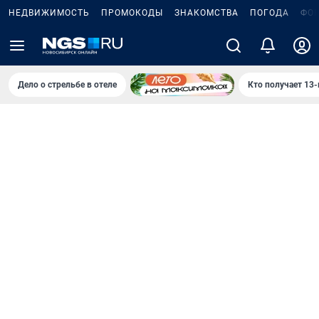
НЕДВИЖИМОСТЬ
ПРОМОКОДЫ
ЗНАКОМСТВА
ПОГОДА
ФО
Дело о стрельбе в отеле
Кто получает 13-