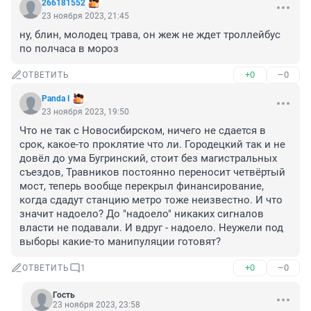
266181552
23 ноября 2023, 21:45
ну, блин, молодец трава, он жеж не ждет троллейбус 
по полчаса в мороз
+0
–0
ОТВЕТИТЬ
Panda I
23 ноября 2023, 19:50
Что не так с Новосибирском, ничего не сдается в 
срок, какое-то проклятие что ли. Городецкий так и не 
довёл до ума Бугринский, стоит без магистральных 
съездов, Травников постоянно переносит четвёртый 
мост, теперь вообще перекрыл финансирование, 
когда сдадут станцию метро тоже неизвестно. И что 
значит надоело? До "надоело" никаких сигналов 
власти не подавали. И вдруг - надоело. Неужели под 
выборы какие-то манипуляции готовят?
+0
–0
ОТВЕТИТЬ
1
Гость
23 ноября 2023, 23:58