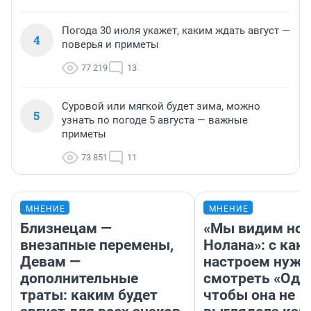
Погода 30 июля укажет, каким ждать август —
4
поверья и приметы
77 219
13
Суровой или мягкой будет зима, можно
5
узнать по погоде 5 августа — важные
приметы
73 851
11
МНЕНИЕ
МНЕНИЕ
Близнецам —
«Мы видим нов
внезапные перемены,
Нолана»: с как
Девам —
настроем нужн
дополнительные
смотреть «Оди
траты: каким будет
чтобы она не