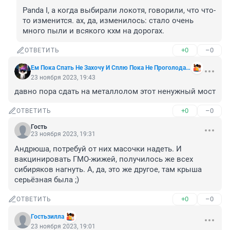
Panda I, а когда выбирали локотя, говорили, что что-
то изменится. ах, да, изменилось: стало очень 
много пыли и всякого кхм на дорогах.
+0
–0
ОТВЕТИТЬ
Ем Пока Спать Не Захочу И Сплю Пока Не Проголодаюсь
23 ноября 2023, 19:43
давно пора сдать на металлолом этот ненужный мост
+0
–0
ОТВЕТИТЬ
Гость
23 ноября 2023, 19:31
Андрюша, потребуй от них масочки надеть. И 
вакцинировать ГМО-жижей, получилось же всех 
сибиряков нагнуть. А, да, это же другое, там крыша 
серьёзная была ;)
+0
–0
ОТВЕТИТЬ
Гостьзилла
23 ноября 2023, 19:01