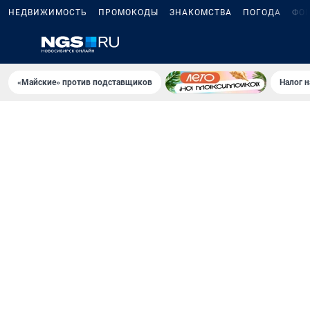
НЕДВИЖИМОСТЬ
ПРОМОКОДЫ
ЗНАКОМСТВА
ПОГОДА
ФО
«Майские» против подставщиков
Налог 