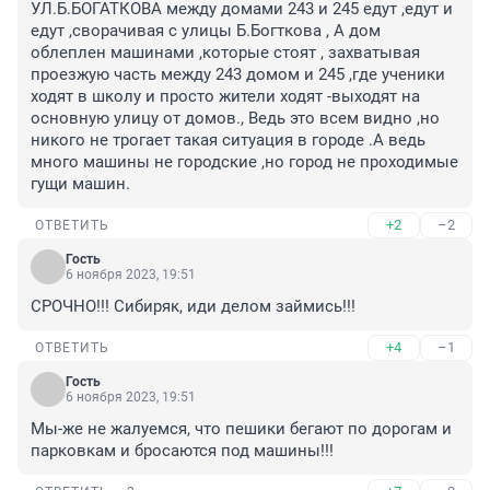
УЛ.Б.БОГАТКОВА между домами 243 и 245 едут ,едут и 
едут ,сворачивая с улицы Б.Богткова , А дом 
облеплен машинами ,которые стоят , захватывая 
проезжую часть между 243 домом и 245 ,где ученики 
ходят в школу и просто жители ходят -выходят на 
основную улицу от домов., Ведь это всем видно ,но 
никого не трогает такая ситуация в городе .А ведь 
много машины не городские ,но город не проходимые 
гущи машин.
+2
–2
ОТВЕТИТЬ
Гость
6 ноября 2023, 19:51
СРОЧНО!!! Сибиряк, иди делом займись!!!
+4
–1
ОТВЕТИТЬ
Гость
6 ноября 2023, 19:51
Мы-же не жалуемся, что пешики бегают по дорогам и 
парковкам и бросаются под машины!!!