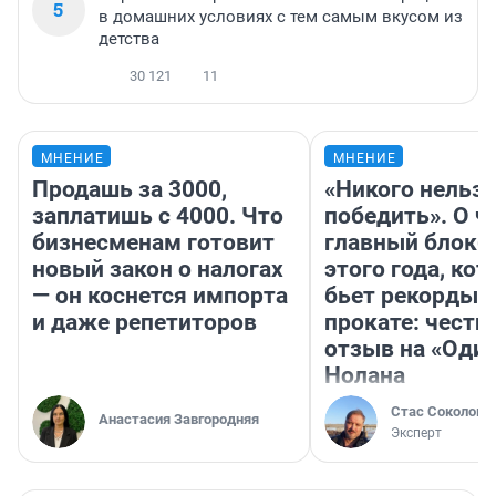
5
в домашних условиях с тем самым вкусом из
детства
30 121
11
МНЕНИЕ
МНЕНИЕ
Продашь за 3000,
«Никого нельз
заплатишь с 4000. Что
победить». О ч
бизнесменам готовит
главный блокб
новый закон о налогах
этого года, ко
— он коснется импорта
бьет рекорды 
и даже репетиторов
прокате: честн
отзыв на «Оди
Нолана
Стас Соколов
Анастасия Завгородняя
Эксперт