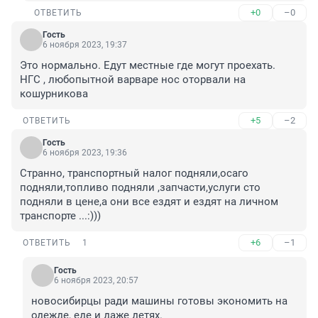
+0
–0
ОТВЕТИТЬ
Гость
6 ноября 2023, 19:37
Это нормально. Едут местные где могут проехать. 
НГС , любопытной варваре нос оторвали на 
кошурникова
+5
–2
ОТВЕТИТЬ
Гость
6 ноября 2023, 19:36
Странно, транспортный налог подняли,осаго 
подняли,топливо подняли ,запчасти,услуги сто 
подняли в цене,а они все ездят и ездят на личном 
транспорте ...:)))
+6
–1
ОТВЕТИТЬ
1
Гость
6 ноября 2023, 20:57
новосибирцы ради машины готовы экономить на 
одежде, еде и даже детях.