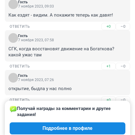
Гость
7 ноября 2023, 09:03
Как ездят - видим. А покажите теперь как давят!
+0
–0
ОТВЕТИТЬ
Гость
7 ноября 2023, 07:58
СГК, когда восстановят движение на Богаткова? 
какой ужас там
+1
–0
ОТВЕТИТЬ
Гость
7 ноября 2023, 07:26
открытие, быдла у нас полно
+0
–0
ОТВЕТИТЬ
Получай награды за комментарии и другие 
Гость
6 ноября 2023, 23:53
задания!
там постоянно полу/перекрыто. и вот надумали 
Подробнее в профиле
менять бетонные конструкции, самое время.