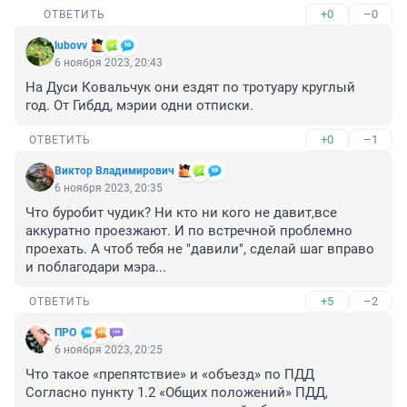
+0
–0
ОТВЕТИТЬ
lubovv
6 ноября 2023, 20:43
На Дуси Ковальчук они ездят по тротуару круглый 
год. От Гибдд, мэрии одни отписки.
+0
–1
ОТВЕТИТЬ
Виктор Владимирович
6 ноября 2023, 20:35
Что буробит чудик? Ни кто ни кого не давит,все 
аккуратно проезжают. И по встречной проблемно 
проехать. А чтоб тебя не "давили", сделай шаг вправо 
и поблагодари мэра...
+5
–2
ОТВЕТИТЬ
ПРО
6 ноября 2023, 20:25
Что такое «препятствие» и «объезд» по ПДД

Согласно пункту 1.2 «Общих положений» ПДД, 