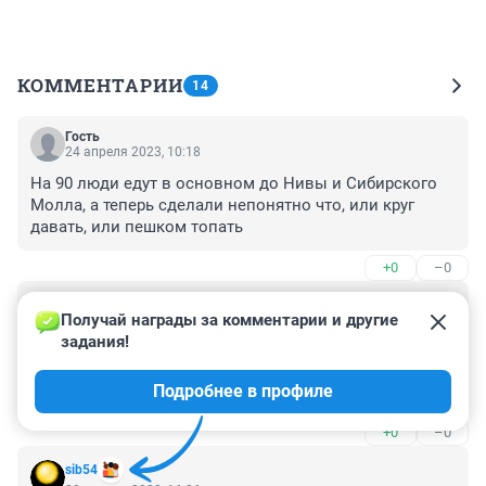
КОММЕНТАРИИ
14
Гость
24 апреля 2023, 10:18
На 90 люди едут в основном до Нивы и Сибирского 
Молла, а теперь сделали непонятно что, или круг 
давать, или пешком топать
+0
–0
Гость
20 апреля 2023, 17:36
Получай награды за комментарии и другие 
задания!
Ну всё, ещё несколько десятков таксистов Яндекса 
остались без работы. Теперь народ поедет на 
Подробнее в профиле
маршрутке. Осталось аэроэкспресс запустить 
Толмачёво, чтоб и тариф бизнес в такси убить.
+0
–0
sib54