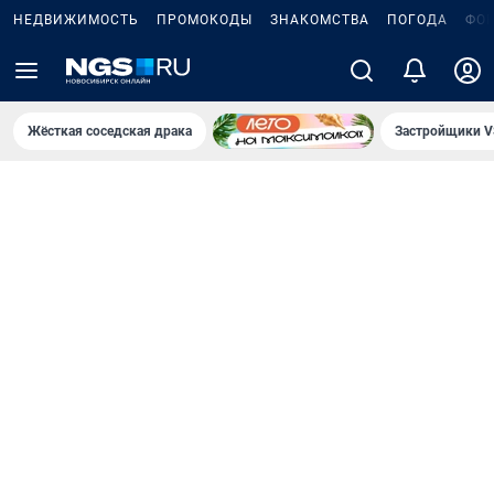
НЕДВИЖИМОСТЬ
ПРОМОКОДЫ
ЗНАКОМСТВА
ПОГОДА
ФО
Жёсткая соседская драка
Застройщики V