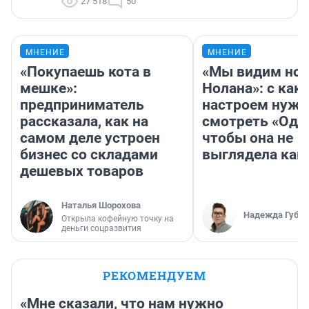
27 518
50
МНЕНИЕ
МНЕНИЕ
«Покупаешь кота в
«Мы видим нов
мешке»:
Нолана»: с как
предприниматель
настроем нужн
рассказала, как на
смотреть «Оди
самом деле устроен
чтобы она не
бизнес со складами
выглядела как
дешевых товаров
Наталья Шорохова
Надежда Губар
Открыла кофейную точку на
деньги соцразвития
РЕКОМЕНДУЕМ
«Мне сказали, что нам нужно