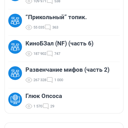
109 971
538
“Прикольный” топик.
55 035
363
КиноБЗал (NF) (часть 6)
187 902
747
Развенчание мифов (часть 2)
267 328
1 000
Глюк Опсоса
1 570
29