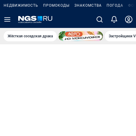
НЕДВИЖИМОСТЬ
ПРОМОКОДЫ
ЗНАКОМСТВА
ПОГОДА
ФО
Жёсткая соседская драка
Застройщики V