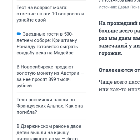
У пассажиров много з
Тест на возраст мозга:
Источник: 
Дарья Пона
ответьте на эти 10 вопросов и
узнайте свой
На прошедшей 
больше всего р
Звездные гости в 500-
раз мы даем вы
летнем соборе: Криштиану
замечаний у ни
Роналду готовится сыграть
горожан.
свадьбу века на Мадейре
В Новосибирске продают
Отвлекаются от
золотую монету из Австрии —
за нее просят 399 тысяч
Чаще всего пас
рублей
или как-то инач
Тело россиянки нашли во
Французских Альпах. Как она
погибла?
В Дзержинском районе двое
детей вышли на крышу
пятиэтажного дома — фото