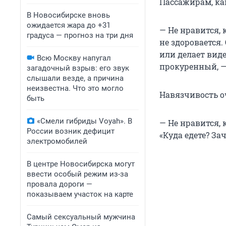
Пассажирам, ка
В Новосибирске вновь
ожидается жара до +31
— Не нравится,
градуса — прогноз на три дня
не здоровается.
или делает виде
Всю Москву напугал
прокуренный, —
загадочный взрыв: его звук
слышали везде, а причина
неизвестна. Что это могло
Навязчивость о
быть
«Смели гибриды Voyah». В
— Не нравится, 
России возник дефицит
«Куда едете? За
электромобилей
В центре Новосибирска могут
ввести особый режим из-за
провала дороги —
показываем участок на карте
Самый сексуальный мужчина