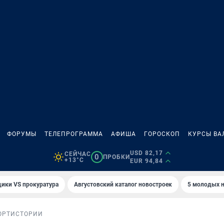
ФОРУМЫ
ТЕЛЕПРОГРАММА
АФИША
ГОРОСКОП
КУРСЫ ВА
USD 82,17
СЕЙЧАС
0
ПРОБКИ
+13°C
EUR 94,84
ики VS прокуратура
Августовский каталог новостроек
5 молодых н
ОРТ
ИСТОРИИ