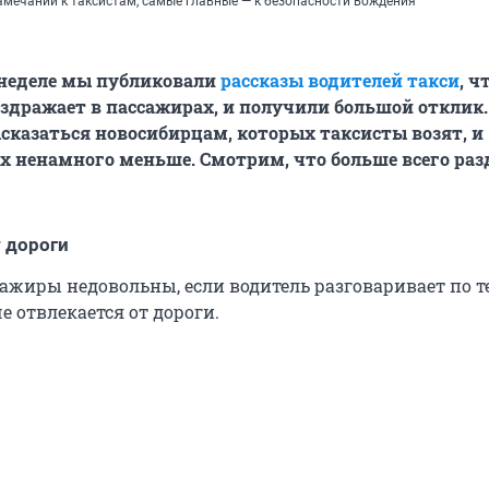
амечаний к таксистам, самые главные — к безопасности вождения
неделе мы публиковали
рассказы водителей такси
, ч
аздражает в пассажирах, и получили большой отклик.
сказаться новосибирцам, которых таксисты возят, и
х ненамного меньше. Смотрим, что больше всего ра
 дороги
сажиры недовольны, если водитель разговаривает по 
е отвлекается от дороги.