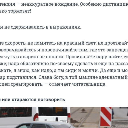
тензия — неаккуратное вождение. Особенно дистанци
зко тормозят!
и не сдерживались в выражениях.
 скорость, не ломитесь на красный свет, не проезжай
зворачивайтесь и поворачивайте там, где это запрещен
 чуть в аварию не попали. Просила: «Не нарушайте, е
же, надо обязательно по-своему сделать и еще на пас
скать, я знаю, как надо, а ты сиди и молчи. Да еще и м
ар подставился. Слава богу, в той машине адекватный
спел среагировать, — отмечает читательница.
 или стараются поговорить