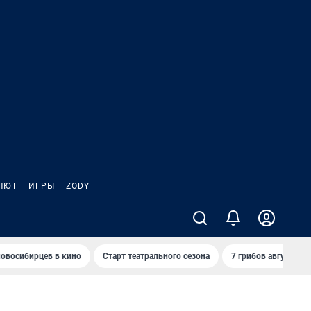
ЛЮТ
ИГРЫ
ZODY
овосибирцев в кино
Старт театрального сезона
7 грибов августа