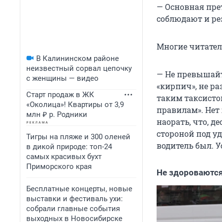
— Основная пре
соблюдают и ре
Многие читател
В Калининском районе
неизвестный сорвал цепочку
— Не превышайте
с женщины — видео
«кирпич», не ра
Старт продаж в ЖК
таким таксистом
«Околица»! Квартиры от 3,9
правилам». Нет 
млн ₽ р. Родники
наорать, что, де
стороной под уд
Тигры на пляже и 300 оленей
водитель был. У
в дикой природе: топ-24
самых красивых бухт
Приморского края
Не здороваются
Бесплатные концерты, новые
выставки и фестиваль ухи:
собрали главные события
выходных в Новосибирске