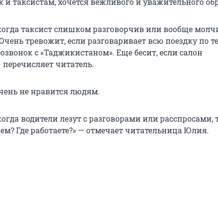
к и таксистам, хочется вежливого и уважительного об
 когда таксист слишком разговорчив или вообще молч
 Очень тревожит, если разговаривает всю поездку по т
озвонок с «Таджикистаном». Еще бесит, если салон
 перечисляет читатель.
чень не нравится людям.
когда водители лезут с разговорами или расспросами, 
чем? Где работаете?» — отмечает читательница Юлия.