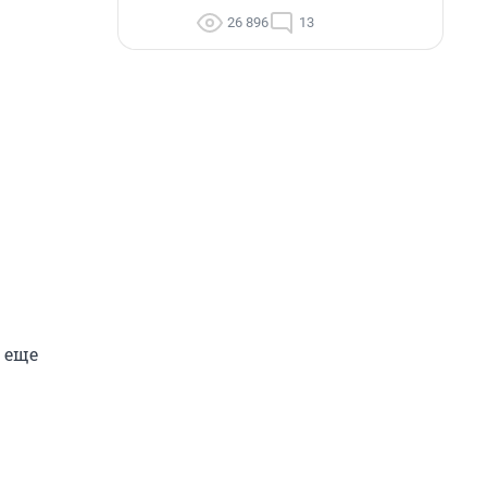
26 896
13
 еще