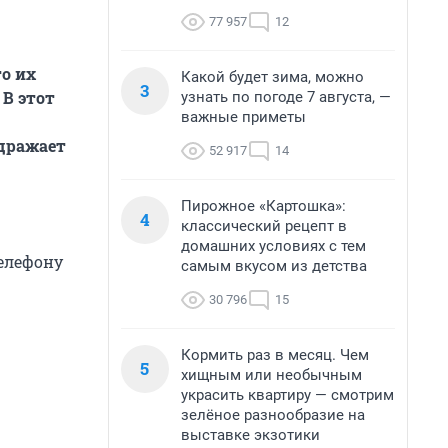
77 957
12
то их
Какой будет зима, можно
3
 В этот
узнать по погоде 7 августа, —
важные приметы
здражает
52 917
14
Пирожное «Картошка»:
4
классический рецепт в
домашних условиях с тем
телефону
самым вкусом из детства
30 796
15
Кормить раз в месяц. Чем
5
хищным или необычным
украсить квартиру — смотрим
зелёное разнообразие на
выставке экзотики