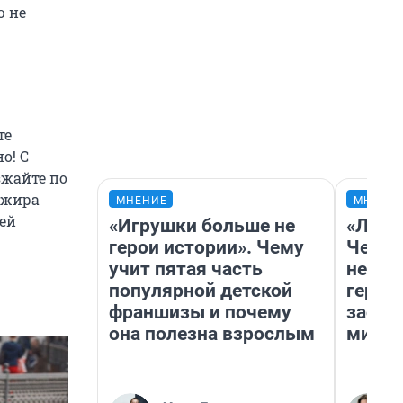
ю не
те
о! С
зжайте по
сажира
МНЕНИЕ
МНЕНИ
оей
«Игрушки больше не
«Люди
герои истории». Чему
Чем п
учит пятая часть
непон
популярной детской
герои
франшизы и почему
застр
она полезна взрослым
мисти