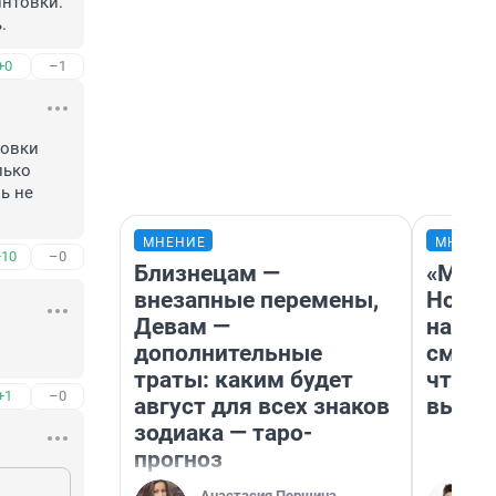
нтовки.

.
+0
–1
овки 
ько 
 не 
МНЕНИЕ
МНЕНИ
+10
–0
Близнецам —
«Мы в
внезапные перемены,
Нолан
Девам —
настр
дополнительные
смотр
траты: каким будет
чтобы
+1
–0
август для всех знаков
выгля
зодиака — таро-
прогноз
Анастасия Першина