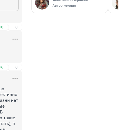
Автор мнения
+0
–0
+6
–0
о 
ективно. 
изни нет 
ые 
В 
 такие 
ть), а 
 и 