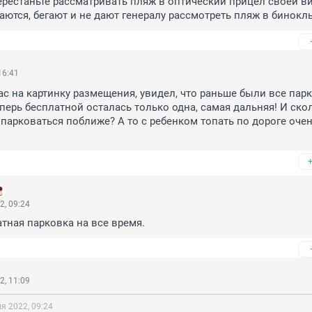
рестаньте рассматривать пляж в оптический прицел своей ви
ются, бегают и не дают генералу рассмотреть пляж в бинокль
16:41
с на картинку размещения, увидел, что раньше были все парк
еперь бесплатной осталась только одна, самая дальняя! И скол
ипарковаться поближе? А то с ребенком топать по дороге очень
2, 09:24
атная парковка на все время.
2, 11:09
я 2022, 09:24