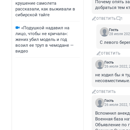
Почему опять за
крушение самолета
добраться тем к
рассказали, как выживали в
сибирской тайге
ОТВЕТИТЬ
1
«Подушкой надавил на
Гость
лицо, чтобы не кричала»:
28 июля 202
жених убил модель и год
С левого бере
возил ее труп в чемодане —
видео
ОТВЕТИТЬ
Гость
26 июля 2022, 
не ходил бы я т
несовместимые.
ОТВЕТИТЬ
Гость
26 июля 2022, 
Вспомнил анекдо
Военная база нат
Объявление по г