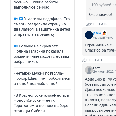
осенью — какие работы
100 рублей п
выполняют сейчас
Ок, спасибо!
У могилы педофила. Его
смерть разделила страну на
ОТВЕТИТЬ
два лагеря, а защитника детей
длеж
отправила за решетку
26 июля 2022, 
Ограничение с ..
Больше не скрывает:
Спасибо за точн
Полина Гагарина показала
романтичные кадры с новым
ОТВЕТИТЬ
избранником
Гость
26 июля 2022, 
«Четырех мужей потеряла»:
Прохор Шаляпин проболтался
Авиацию в РФ уб
о новой возлюбленной
боевых самолёто
Даже несколько 
- никто из чино
«В Красноярске жираф есть, в
пилоты, поэтому
Новосибирске — нет».
России один чел
Горожане— о вечном выборе
микросамолётики
столицы Сибири
чтобы научиться