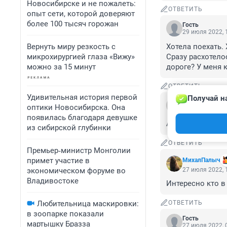
Новосибирске и не пожалеть:
ОТВЕТИТЬ
опыт сети, которой доверяют
более 100 тысяч горожан
Гость
29 июля 2022, 
Вернуть миру резкость с
Хотела поехать.
микрохирургией глаза «Вижу»
Сразу расхотело
можно за 15 минут
дороге? У меня 
ОТВЕТИТЬ
Удивительная история первой
Получай н
Гость
оптики Новосибирска. Она
28 июля 2022, 
появилась благодаря девушке
А у меня дача в
из сибирской глубинки
ОТВЕТИТЬ
Премьер‑министр Монголии
примет участие в
МихалПалыч
экономическом форуме во
27 июля 2022, 
Владивостоке
Интересно кто в
Любительница маскировки:
ОТВЕТИТЬ
в зоопарке показали
Гость
мартышку Бразза
27 июля 2022, 