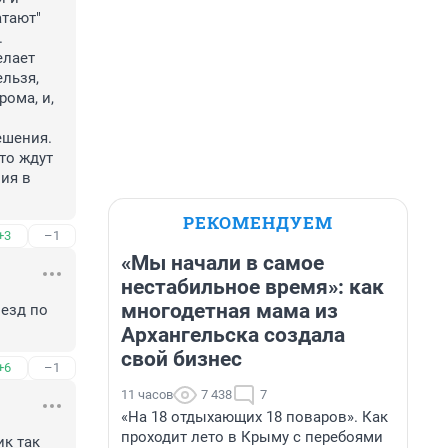
тают" 
 
лает 
льзя, 
ома, и, 
шения. 
то ждут 
ия в 
РЕКОМЕНДУЕМ
+3
–1
«Мы начали в самое
нестабильное время»: как
многодетная мама из
езд по 
Архангельска создала
свой бизнес
+6
–1
11 часов
7 438
7
«На 18 отдыхающих 18 поваров». Как
проходит лето в Крыму с перебоями
к так 