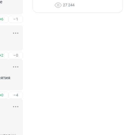
 
27 244
+6
–1
+2
–0
ятия 
+0
–4