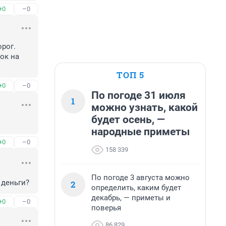
+0
–0
рог. 
к на 
ТОП 5
+0
–0
По погоде 31 июля
1
можно узнать, какой
будет осень, —
народные приметы
+0
–0
158 339
По погоде 3 августа можно
 деньги?
2
определить, каким будет
декабрь, — приметы и
+0
–0
поверья
86 829