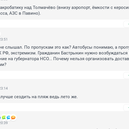
кробатику над Толмачёво (внизу аэропорт, ёмкости с керосин
сса, АЗС в Павино).
23:51
не слышал. По пропускам это как? Автобусы понимаю, а пропус
К РФ, экстремизм. Гражданин Бастрыкин нужно возбуждаться 
ие на губернатора НСО... Почему нельзя организовать достав
ми?
23:14
лучше сездить на пляж ведь лето же.
а
20:39