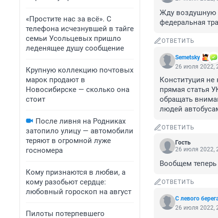
Жду воздушную а
«Простите нас за всё». С
федеральная тра
телефона исчезнувшей в тайге
семьи Усольцевых пришло
ОТВЕТИТЬ
леденящее душу сообщение
Semetsky
26 июля 2022, 
Крупную коллекцию почтовых
марок продают в
Конституция не 
Новосибирске — сколько она
прямая статья У
стоит
обращать вниман
людей автобуса
После ливня на Родниках
ОТВЕТИТЬ
затопило улицу — автомобили
теряют в огромной луже
Гость
госномера
26 июля 2022, 
Вообщем теперь 
Кому признаются в любви, а
кому разобьют сердце:
ОТВЕТИТЬ
любовный гороскоп на август
С левого берег
26 июля 2022, 
Пилоты потерпевшего