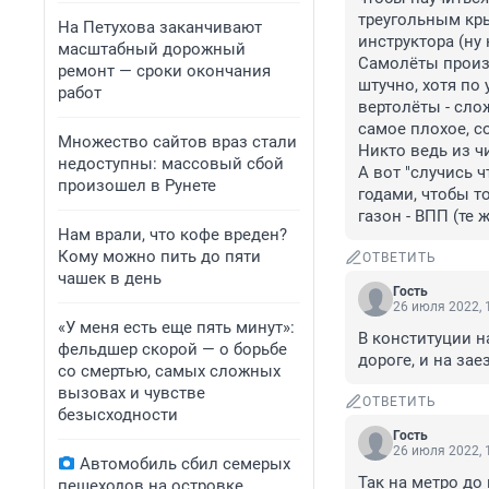
треугольным кры
На Петухова заканчивают
инструктора (ну
масштабный дорожный
Самолёты произв
ремонт — сроки окончания
штучно, хотя по 
работ
вертолёты - слож
самое плохое, с
Множество сайтов враз стали
Никто ведь из ч
недоступны: массовый сбой
А вот "случись ч
произошел в Рунете
годами, чтобы т
газон - ВПП (те 
Нам врали, что кофе вреден?
Кому можно пить до пяти
ОТВЕТИТЬ
чашек в день
Гость
26 июля 2022, 
«У меня есть еще пять минут»:
В конституции на
фельдшер скорой — о борьбе
дороге, и на зае
со смертью, самых сложных
вызовах и чувстве
ОТВЕТИТЬ
безысходности
Гость
26 июля 2022, 
Автомобиль сбил семерых
Так на метро до
пешеходов на островке