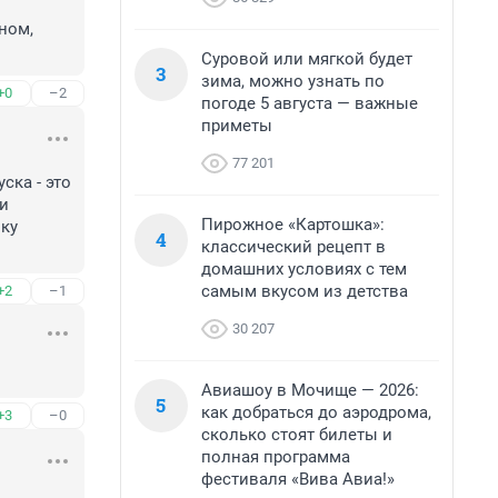
ом, 
Суровой или мягкой будет
3
зима, можно узнать по
+0
–2
погоде 5 августа — важные
приметы
77 201
ка - это 
и 
Пирожное «Картошка»:
ку 
4
классический рецепт в
домашних условиях с тем
самым вкусом из детства
+2
–1
30 207
Авиашоу в Мочище — 2026:
5
как добраться до аэродрома,
+3
–0
сколько стоят билеты и
полная программа
фестиваля «Вива Авиа!»