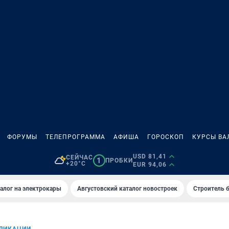
ФОРУМЫ
ТЕЛЕПРОГРАММА
АФИША
ГОРОСКОП
КУРСЫ ВА
USD 81,41
СЕЙЧАС
1
ПРОБКИ
+20°C
EUR 94,06
алог на электрокары
Августовский каталог новостроек
Строитель б