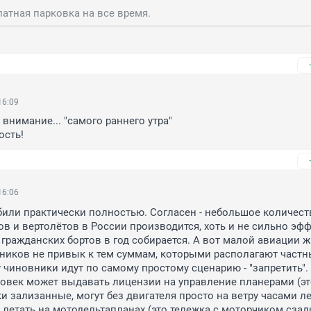
латная парковка на все время.
16:09
. внимание... "самого раннего утра"

ость!
16:06
или практически полностью. Согласен - небольшое количеств
в и вертолётов в России производится, хоть и не сильно эфф
гражданских бортов в год собирается. А вот малой авиации ж
вников не привык к тем суммам, которыми располагают частн
 чиновники идут по самому простому сценарию - "запретить". 
овек может выдавать лицензии на управление планерами (это
 зализанные, могут без двигателя просто на ветру часами лета
 летать на мотодельтапланах (это тележка с моторчиком сзади