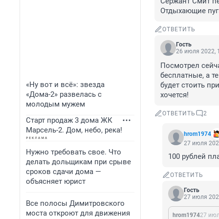
Сержант Смит пе
Отдыхающие пуга
ОТВЕТИТЬ
Гость
26 июля 2022, 
Посмотрел сейча
бесплатные, а т
«Ну вот и всё»: звезда
будет стоить пр
«Дома-2» развелась с
хочется!
молодым мужем
ОТВЕТИТЬ
2
Старт продаж 3 дома ЖК
Марсель-2. Дом, небо, река!
hrom1974
27 июля 202
Нужно требовать свое. Что
100 рублей пл
делать дольщикам при срыве
сроков сдачи дома —
ОТВЕТИТЬ
объясняет юрист
Гость
27 июля 202
Все полосы Димитровского
моста откроют для движения
hrom1974
27 июл