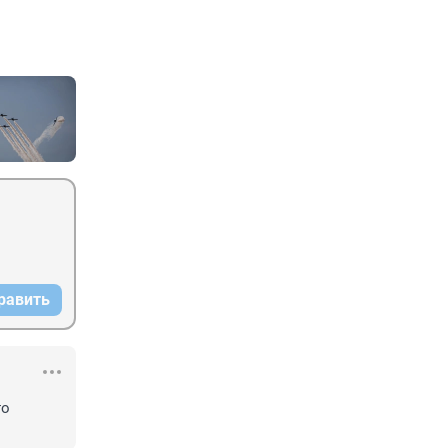
равить
о 