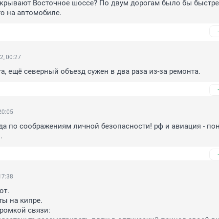
крывают Восточное шоссе? По двум дорогам было бы быстрее
то на автомобиле.
2, 00:27
га, ещё северный объезд сужен в два раза из-за ремонта.
20:05
уда по соображениям личной безопасности! рф и авиация - пон
.
17:38
т.

ы на кипре.

ромкой связи:
