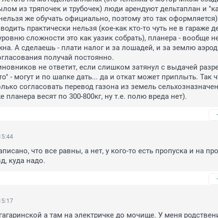
лом из тряпочек и трубочек) люди арендуют дельтаплан и "ка
 нельзя же обучать официально, поэтому это так оформляется).
одить практически нельзя (кое-как кто-то чуть не в гараже де
уровню сложности это как уазик собрать), планера - вообще не
на. А сделаешь - плати налог и за лошадей, и за землю аэродр
огласования получай постоянно.

иновников не ответит, если слишком затянул с выдачей разре
то" - могут и по шапке дать... да и откат может приплыть. Так ч
олько согласовать перевод газона из земель сельхозназначен
же планера весят по 300-800кг, ну т.е. полю вреда нет).
15:44
писано, что все равны, а нет, у кого-то есть пропуска и на про
зд, куда надо.
15:17
 гагаринской а там на электричке до мочище. У меня родствени