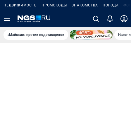
НЕДВИЖИМОСТЬ
ПРОМОКОДЫ
ЗНАКОМСТВА
ПОГОДА
ФО
«Майские» против подставщиков
Налог 