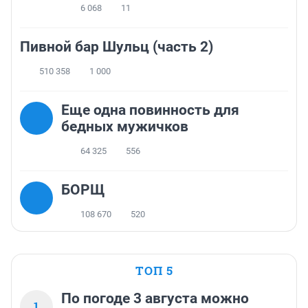
6 068
11
Пивной бар Шульц (часть 2)
510 358
1 000
Еще одна повинность для
бедных мужичков
64 325
556
БОРЩ
108 670
520
ТОП 5
По погоде 3 августа можно
1