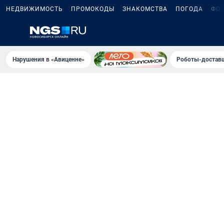
НЕДВИЖИМОСТЬ
ПРОМОКОДЫ
ЗНАКОМСТВА
ПОГОДА
ФО
Нарушения в «Авиценне»
Роботы-доставщ