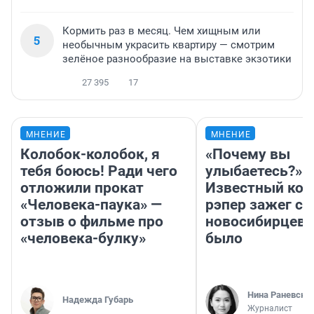
Кормить раз в месяц. Чем хищным или
5
необычным украсить квартиру — смотрим
зелёное разнообразие на выставке экзотики
27 395
17
МНЕНИЕ
МНЕНИЕ
Колобок-колобок, я
«Почему вы
тебя боюсь! Ради чего
улыбаетесь?»
отложили прокат
Известный кор
«Человека-паука» —
рэпер зажег с 
отзыв о фильме про
новосибирцев: 
«человека-булку»
было
Нина Раневска
Надежда Губарь
Журналист