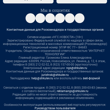
Мы в соцсетях
Контактные данные для Роскомнадзора и государственных органов
Сетевое издание «НГС.НОВОСТИ» (18+)
Зарегистрировано Федеральной службой по надзору в сфере связи,
информационных технологий и массовых коммуникаций (Роскомнадзор)
Регистрационный номер ЭЛ № ФС 77— 84683
Учредитель: Общество с ограниченной ответственностью "ИНТЕРНЕТ
ТЕХНОЛОГИИ"
Главный редактор: Громкова Елена Александровна
Адрес редакции: 630099, Россия, Новосибирск, ул. Ленина, д. 12, 6 этаж,
телефон 8 (383) 212-52-52, 8 (923) 157-00-00 (круглосуточно)
Электронный адрес редакции:
ngs@shkulev.ru
Контактные данные для Роскомнадзора и государственных органов:
juristnsk@shkulev.ru
Техподдержка:
help@shkulev.ru
или воспользуйтесь
веб-формой
Связаться с отделом продаж: 8 (383) 212-52-52, 8 (800) 200-03-83 (звонок
с сотового бесплатный),
reklamangs@shkulev.ru
Редакция сайта не несет ответственности за достоверность
информации, содержащейся в рекламных объявлениях.
Особенности эксплуатации (использования) веб-портала регулируются:
Руководством пользователя