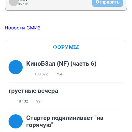
Отправить
Войти
Новости СМИ2
ФОРУМЫ
КиноБЗал (NF) (часть 6)
188 672
754
грустные вечера
18 132
99
Стартер подклинивает "на
горячую"