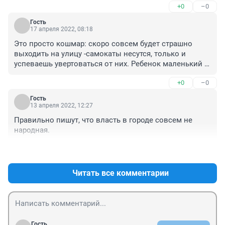
+0
–0
Гость
17 апреля 2022, 08:18
Это просто кошмар: скоро совсем будет страшно 
выходить на улицу -самокаты несутся, только и 
успеваешь увертоваться от них. Ребенок маленький 
если рядом , то просто боишься за его жизнь. И никто 
+0
–0
ведь этого самокатчика или велосипедиста не 
призывет к ответственности: он просто умчится, 
Гость
номеров на этих самокатах и велосипедах нет, как на 
13 апреля 2022, 12:27
автомобилях. И получается, что самокаты и 
Правильно пишут, что власть в городе совсем не 
велосипеды хозяева города. Депутаты, пожалуйста 
народная.
спасите город от этой опасности
+0
–0
Читать все комментарии
Гость