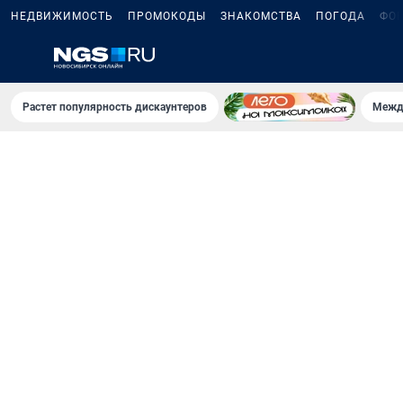
НЕДВИЖИМОСТЬ
ПРОМОКОДЫ
ЗНАКОМСТВА
ПОГОДА
ФО
Растет популярность дискаунтеров
Межд