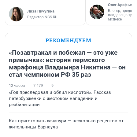
Олег Арефьев
Блогер, предпри
Лиза Пичугина
владелец в тра
Редактор NGS.RU
бизнесе
РЕКОМЕНДУЕМ
«Позавтракал и побежал — это уже
привычка»: история пермского
марафонца Владимира Никитина — он
стал чемпионом РФ 35 раз
12 часов
7 479
9
«Год преследовал и облил кислотой». Рассказ
петербурженки о жестоком нападении и
реабилитации
Как приготовить хачапури — несколько рецептов от
жительницы Барнаула