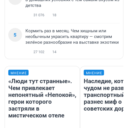
детства
31 076
18
Кормить раз в месяц. Чем хищным или
5
необычным украсить квартиру — смотрим
зелёное разнообразие на выставке экзотики
27 102
14
МНЕНИЕ
МНЕНИЕ
«Люди тут странные».
Наследие, кото
Чем привлекает
чудом не разва
непонятный «Непокой»,
транспортный 
герои которого
разнес миф о 
застряли в
советских доро
мистическом отеле