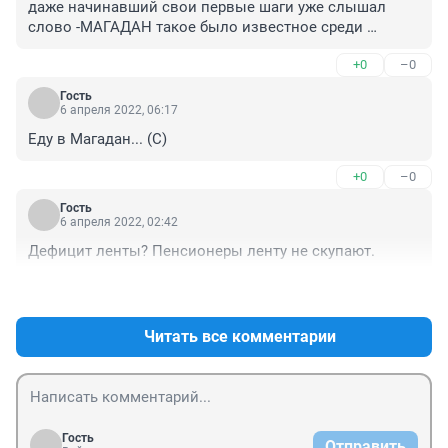
даже начинавший свои первые шаги уже слышал 
слово -МАГАДАН такое было известное среди 
народа. А сейчас просто прокатиться можно в 
+0
–0
Магадане по Новосибирской тр.карте. Вопрос: 
Новосибирск сравнялся с Магаданом или Магадан с 
Гость
Новосибирском ?.
6 апреля 2022, 06:17
Еду в Магадан... (С)
+0
–0
Гость
6 апреля 2022, 02:42
Дефицит ленты? Пенсионеры ленту не скупают.
+0
–0
Читать все комментарии
Гость
Отправить