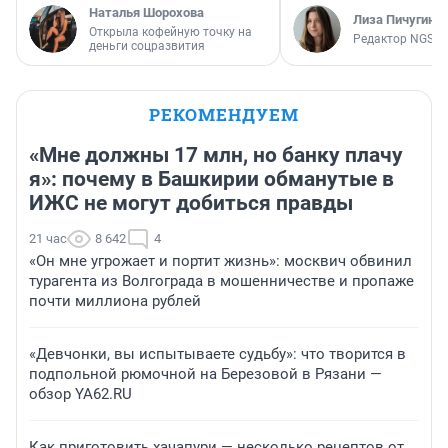
Наталья Шорохова
Лиза Пичугина
Открыла кофейную точку на
Редактор NGS.R
деньги соцразвития
РЕКОМЕНДУЕМ
«Мне должны 17 млн, но банку плачу
я»: почему в Башкирии обманутые в
ИЖС не могут добиться правды
21 час
8 642
4
«Он мне угрожает и портит жизнь»: москвич обвинил
турагента из Волгограда в мошенничестве и пропаже
почти миллиона рублей
«Девчонки, вы испытываете судьбу»: что творится в
подпольной рюмочной на Березовой в Рязани —
обзор YA62.RU
Как приготовить хачапури — несколько рецептов от