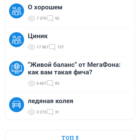
О хорошем
7 379
92
Циник
17 967
157
"Живой баланс" от МегаФона:
как вам такая фича?
6 667
83
ледяная колея
3 273
31
ТОП 5