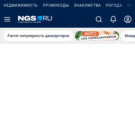
НЕДВИЖИМОСТЬ
ПРОМОКОДЫ
ЗНАКОМСТВА
ПОГОДА
ФО
Растет популярность дискаунтеров
Межд