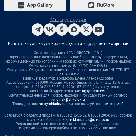
App Gallery
RuStore
Мы в соцсетях
Контактные данные для Роскомнадзора и государственных органов
Сетевое издание «НГС.НОВОСТИ» (18+)
Зарегистрировано Федеральной службой по надзору в сфере связи,
информационных технологий и массовых коммуникаций (Роскомнадзор)
Регистрационный номер ЭЛ № ФС 77— 84683
Учредитель: Общество с ограниченной ответственностью "ИНТЕРНЕТ
ТЕХНОЛОГИИ"
Главный редактор: Громкова Елена Александровна
Адрес редакции: 630099, Россия, Новосибирск, ул. Ленина, д. 12, 6 этаж,
телефон 8 (383) 212-52-52, 8 (923) 157-00-00 (круглосуточно)
Электронный адрес редакции:
ngs@shkulev.ru
Контактные данные для Роскомнадзора и государственных органов:
juristnsk@shkulev.ru
Техподдержка:
help@shkulev.ru
или воспользуйтесь
веб-формой
Связаться с отделом продаж: 8 (383) 212-52-52, 8 (800) 200-03-83 (звонок
с сотового бесплатный),
reklamangs@shkulev.ru
Редакция сайта не несет ответственности за достоверность
информации, содержащейся в рекламных объявлениях.