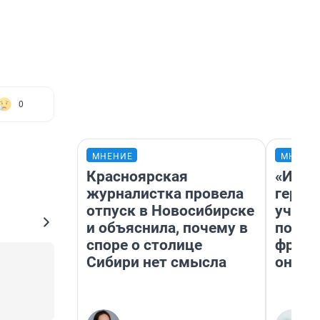
0
МНЕНИЕ
МНЕНИ
Красноярская
«Игру
журналистка провела
герои
отпуск в Новосибирске
учит 
и объяснила, почему в
попул
споре о столице
франш
Сибири нет смысла
она п