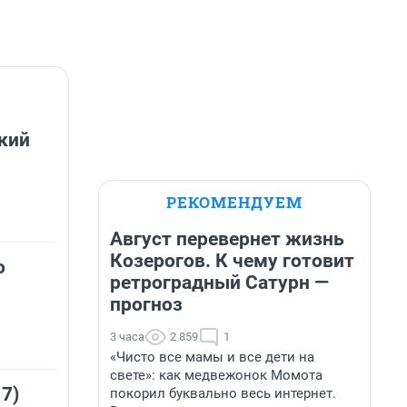
кий
РЕКОМЕНДУЕМ
Август перевернет жизнь
Козерогов. К чему готовит
о
ретроградный Сатурн —
прогноз
3 часа
2 859
1
«Чисто все мамы и все дети на
свете»: как медвежонок Момота
 7)
покорил буквально весь интернет.