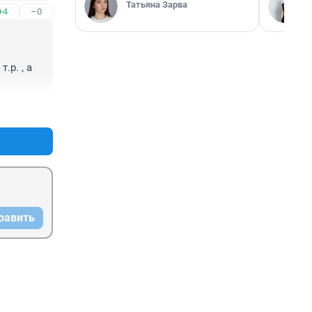
Татьяна Зарва
+4
–0
р. , а 
+4
–0
равить