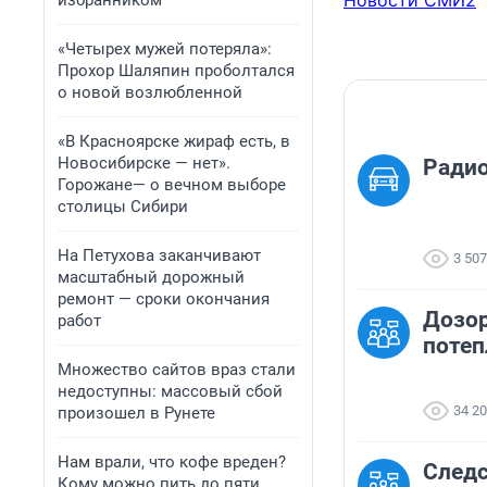
Новости СМИ2
избранником
«Четырех мужей потеряла»:
Прохор Шаляпин проболтался
о новой возлюбленной
«В Красноярске жираф есть, в
Новосибирске — нет».
Ради
Горожане— о вечном выборе
столицы Сибири
На Петухова заканчивают
3 507
масштабный дорожный
ремонт — сроки окончания
Дозор
работ
потеп
Множество сайтов враз стали
недоступны: массовый сбой
34 2
произошел в Рунете
Нам врали, что кофе вреден?
След
Кому можно пить до пяти