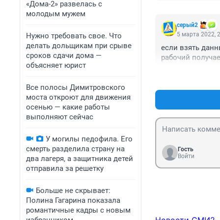
«Дома-2» развелась с
молодым мужем
серый2
5 марта 2022, 
Нужно требовать свое. Что
делать дольщикам при срыве
если взять данны
сроков сдачи дома —
рабочий получае
объясняет юрист
Все полосы Димитровского
моста откроют для движения
осенью — какие работы
выполняют сейчас
У могилы педофила. Его
смерть разделила страну на
Гость
Войти
два лагеря, а защитника детей
отправила за решетку
Больше не скрывает:
Полина Гагарина показала
романтичные кадры с новым