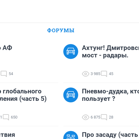
ФОРУМЫ
о АФ
Ахтунг! Дмитровс
мост - радары.
54
3 985
45
 глобального
Пневмо-дудка, кт
ления (часть 5)
пользует ?
01
650
6 875
28
ствия
Про засаду (часть