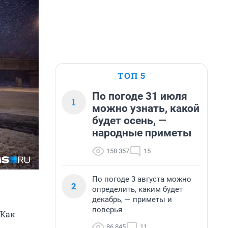
ТОП 5
По погоде 31 июля
1
можно узнать, какой
будет осень, —
народные приметы
158 357
15
По погоде 3 августа можно
2
определить, каким будет
декабрь, — приметы и
поверья
 Как
86 845
11