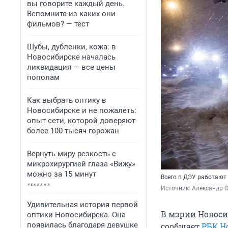
вы говорите каждый день.
Вспомните из каких они
фильмов? — тест
Шубы, дубленки, кожа: в
Новосибирске началась
ликвидация — все цены
пополам
Как выбрать оптику в
Новосибирске и не пожалеть:
опыт сети, которой доверяют
более 100 тысяч горожан
Вернуть миру резкость с
микрохирургией глаза «Вижу»
можно за 15 минут
Всего в ДЭУ работают
Источник: 
Александр 
Удивительная история первой
В мэрии Новосиб
оптики Новосибирска. Она
появилась благодаря девушке
сообщает
РБК Н