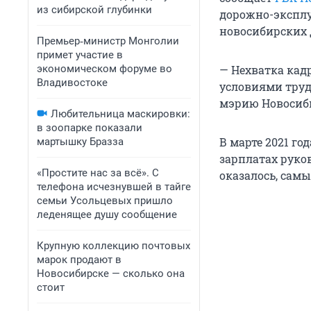
из сибирской глубинки
дорожно-эксплу
новосибирских 
Премьер‑министр Монголии
примет участие в
экономическом форуме во
— Нехватка кад
Владивостоке
условиями труда
мэрию Новосиб
Любительница маскировки:
в зоопарке показали
В марте 2021 г
мартышку Бразза
зарплатах руко
«Простите нас за всё». С
оказалось, сам
телефона исчезнувшей в тайге
семьи Усольцевых пришло
леденящее душу сообщение
Крупную коллекцию почтовых
марок продают в
Новосибирске — сколько она
стоит