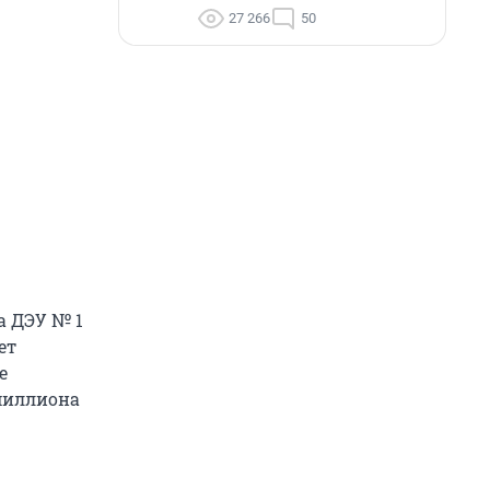
27 266
50
а ДЭУ № 1
ет
е
 миллиона