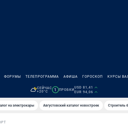
ФОРУМЫ
ТЕЛЕПРОГРАММА
АФИША
ГОРОСКОП
КУРСЫ ВА
USD 81,41
СЕЙЧАС
1
ПРОБКИ
+20°C
EUR 94,06
алог на электрокары
Августовский каталог новостроек
Строитель б
ОРТ