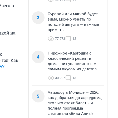
сего в
Суровой или мягкой будет
3
зима, можно узнать по
погоде 5 августа — важные
приметы
лкой на
77 273
12
Пирожное «Картошка»:
х
4
классический рецепт в
год. Как
домашних условиях с тем
ЭУ.
самым вкусом из детства
30 227
13
Авиашоу в Мочище — 2026:
5
как добраться до аэродрома,
сколько стоят билеты и
полная программа
фестиваля «Вива Авиа!»