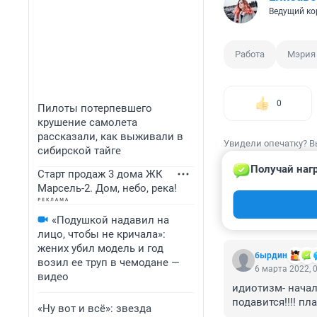
Ведущий ко
Работа
Мэрия
0
Пилоты потерпевшего
крушение самолета
рассказали, как выживали в
Увидели опечатку? В
сибирской тайге
Получай наг
Старт продаж 3 дома ЖК
Марсель-2. Дом, небо, река!
КОММЕНТАР
«Подушкой надавил на
лицо, чтобы не кричала»:
жених убил модель и год
бырдин
возил ее труп в чемодане —
6 марта 2022, 
видео
идиотизм- началь
подавится!!!! пла
«Ну вот и всё»: звезда