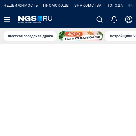
НЕДВИЖИМОСТЬ
ПРОМОКОДЫ
ЗНАКОМСТВА
ПОГОДА
ФО
Жёсткая соседская драка
Застройщики V