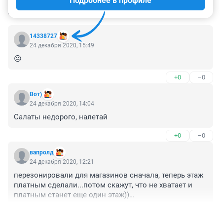
Подробнее в профиле
КОММЕНТАРИИ
110
14338727
24 декабря 2020, 15:49
😐
+0
–0
Вот)
24 декабря 2020, 14:04
Салаты недорого, налетай
+0
–0
вапролд
24 декабря 2020, 12:21
перезонировали для магазинов сначала, теперь этаж 
платным сделали...потом скажут, что не хватает и 
платным станет еще один этаж))

он же вроде не отапливаемый?! за электричество так 
+1
–0
много платят??