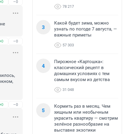
+0
–0
78 217
Какой будет зима, можно
не 
3
узнать по погоде 7 августа, —
важные приметы
+0
–0
57 303
Пирожное «Картошка»:
4
классический рецепт в
домашних условиях с тем
илось, 
самым вкусом из детства
кном, 
31 048
+0
–0
Кормить раз в месяц. Чем
5
хищным или необычным
украсить квартиру — смотрим
зелёное разнообразие на
выставке экзотики