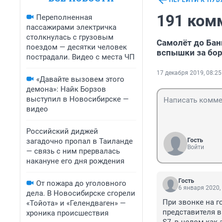
ПЕРЕЙТИ К ПУ
191 ком
Переполненная
пассажирами электричка
столкнулась с грузовым
Самолёт до Бан
поездом — десятки человек
вспышки за бо
пострадали. Видео с места ЧП
17 декабря 2019, 08:25
«Давайте вызовем этого
демона»: Найк Борзов
выступил в Новосибирске —
видео
Российский диджей
загадочно пропал в Таиланде
Гость
Войти
— связь с ним прервалась
накануне его дня рождения
Гость
От пожара до уголовного
6 января 2020,
дела. В Новосибирске сгорели
При звонке на го
«Тойота» и «Гелендваген» —
представителя в 
хроника происшествия