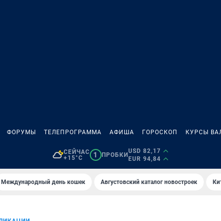
ФОРУМЫ
ТЕЛЕПРОГРАММА
АФИША
ГОРОСКОП
КУРСЫ ВА
USD 82,17
СЕЙЧАС
1
ПРОБКИ
+15°C
EUR 94,84
Международный день кошек
Августовский каталог новостроек
Ки