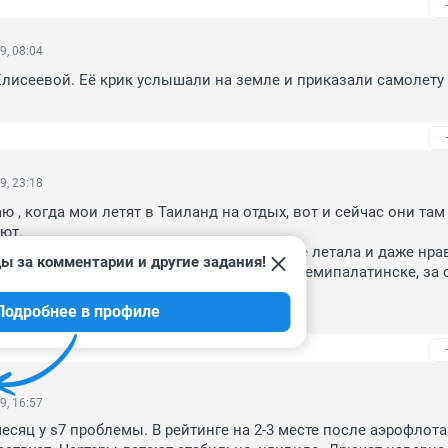
9, 08:04
лисеевой. Её крик услышали на земле и приказали самолету 
9, 23:18
 , когда мои летят в Таиланд на отдых, вот и сейчас они там 
т. 

 туда, боюсь полетов с 90-х годов, раньше летала и даже нрав
ы за комментарии и другие задания!
о Ташкента с 2 посадками в Алма Ате, и Семипалатинске, за о
, солнце.

Подробнее в профиле
езало.
9, 16:57
есяц у s7 проблемы. В рейтинге на 2-3 месте после аэрофлота 