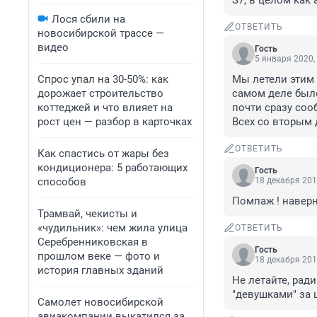
S7, в целом как
Лося сбили на
ОТВЕТИТЬ
новосибирской трассе —
видео
Гость
5 января 2020,
Спрос упал на 30-50%: как
Мы летели этим 
дорожает строительство
самом деле было
коттеджей и что влияет на
почти сразу соо
рост цен — разбор в карточках
Всех со вторым
ОТВЕТИТЬ
Как спастись от жары без
кондиционера: 5 работающих
Гость
способов
18 декабря 201
Помпаж ! наверн
Трамвай, чекисты и
«чудильник»: чем жила улица
ОТВЕТИТЬ
Серебренниковская в
Гость
прошлом веке — фото и
18 декабря 201
история главных зданий
Не летайте, рад
"девушками" за 
Самолет новосибирской
авиакомпании выкатился за