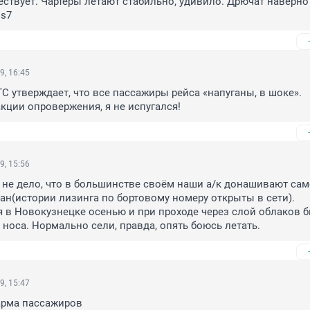
ествует. Чартеры летают стабильно, удивило. Дрючат наверно
 s7
9, 16:45
С утверждает, что все пассажиры рейса «напуганы, в шоке».

акции опровержения, я не испугался!
9, 15:56
не дело, что в большинстве своём наши а/к донашивают сам
ран(истории лизинга по бортовому номеру открыты в сети).

я в Новокузнецке осенью и при проходе через слой облаков б
 носа. Нормально сели, правда, опять боюсь летать.
9, 15:47
арма пассажиров