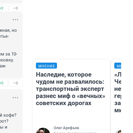
+2
–0
ная, но 
етье-
м за 10-
ковку. 
аж-
МНЕНИЕ
МНЕНИ
Наследие, которое
«Люди
чудом не развалилось:
Чем п
+5
–0
транспортный эксперт
непон
разнес миф о «вечных»
герои
советских дорогах
застр
мисти
й кофе? 
от?

ы и 
Олег Арефьев