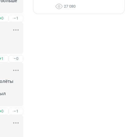
 больше 
27 080
+0
–1
+1
–0
олёты 
ыл 
+0
–1