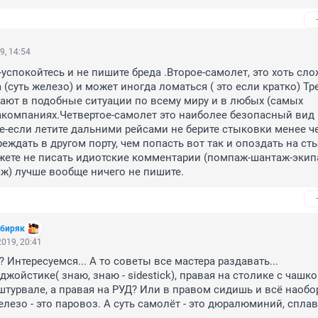
9, 14:54
успокойтесь и не пишите бреда .Второе-самолет, это хоть слож
(суть железо) и может иногда ломаться ( это если кратко) Тр
ют в подобные ситуации по всему миру и в любых (самых 
компаниях.Четвертое-самолет это наиболее безопасный вид 
е-если летите дальними рейсами не берите стыковки менее че
еждать в другом порту, чем попасть вот так и опоздать на сты
жете не писать идиотские комментарии (помпаж-шантаж-экип
ж) лучше вообще ничего не пишите.
ибиряк
019, 20:41
 Интересуемся... А то советы все мастера раздавать...

джойстике( знаю, знаю - sidestick), правая на столике с чашко
штурвале, а правая на РУД? Или в правом сидишь и всё наобор
елезо - это паровоз. А суть самолёт - это дюралюминий, сплав