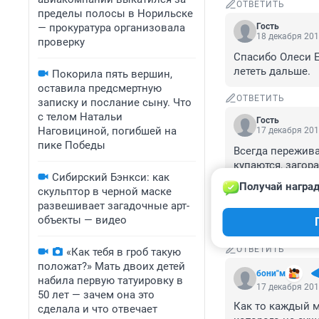
ОТВЕТИТЬ
пределы полосы в Норильске
— прокуратура организовала
Гость
18 декабря 201
проверку
Спасибо Олеси Е
лететь дальше.
Покорила пять вершин,
оставила предсмертную
ОТВЕТИТЬ
записку и послание сыну. Что
с телом Натальи
Гость
Наговициной, погибшей на
17 декабря 201
пике Победы
Всегда переживаю
купаются, загораю
Сибирский Бэнкси: как
Я же не выездная
Получай наград
скульптор в черной маске
помню перелет д
развешивает загадочные арт-
горы, синее небо
объекты — видео
А потом как отр
ОТВЕТИТЬ
«Как тебя в гроб такую
положат?» Мать двоих детей
бони"м
набила первую татуировку в
17 декабря 201
50 лет — зачем она это
Как то каждый м
сделала и что отвечает