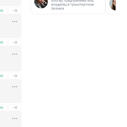
Блогер, предприниматель,
владелец в транспортном
бизнесе
+0
–0
+0
–0
+0
–0
+0
–0