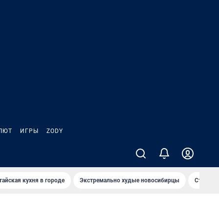
ЛЮТ
ИГРЫ
ZODY
тайская кухня в городе
Экстремально худые новосибирцы
Старт те