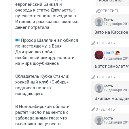
композиты.
европейский Байкал и
очередь к статуе Джульетты:
ОТВЕТИТЬ
путешественница съездила в
Гость
Италию и рассказала, сколько
17 декабря 201
денег потратила
Зато на Карское
Прохор Шаляпин влюбился
ОТВЕТИТЬ
по-настоящему, а Ваня
Дмитриенко побил
Lisa17
необычный рекорд: новости
17 декабря 201
из мира шоу-бизнеса
а этот самолет 
Обладатель Кубка Стэнли:
ОТВЕТИТЬ
хоккейный клуб «Сибирь»
Гость
подписал нового
17 декабря 201
нападающего
Экипаж молодц
В Новосибирской области
ОТВЕТИТЬ
растёт число пациентов с
заболеваниями глаз: что
Гость
17 декабря 201
выявляют чаще всего