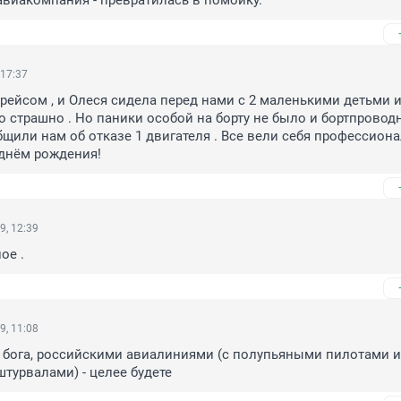
 авиакомпания - превратилась в помойку.
 17:37
рейсом , и Олеся сидела перед нами с 2 маленькими детьми и 
 страшно . Но паники особой на борту не было и бортпроводн
бщили нам об отказе 1 двигателя . Все вели себя профессиона
 днём рождения!
9, 12:39
ое .
9, 11:08
и бога, российскими авиалиниями (с полупьяными пилотами и 
штурвалами) - целее будете