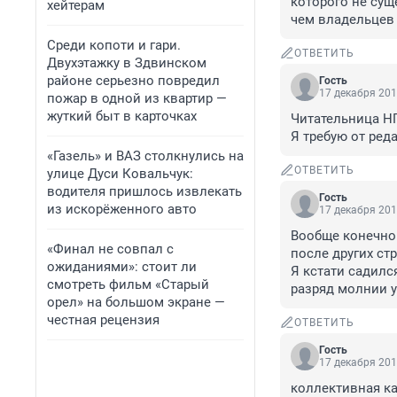
которого не сущ
хейтерам
чем владельцев
Среди копоти и гари.
ОТВЕТИТЬ
Двухэтажку в Здвинском
районе серьезно повредил
Гость
17 декабря 201
пожар в одной из квартир —
жуткий быт в карточках
Читательница НГ
Я требую от ред
«Газель» и ВАЗ столкнулись на
ОТВЕТИТЬ
улице Дуси Ковальчук:
водителя пришлось извлекать
Гость
из искорёженного авто
17 декабря 201
Вообще конечно 
«Финал не совпал с
после других ст
ожиданиями»: стоит ли
Я кстати садилс
смотреть фильм «Старый
разряд молнии у
орел» на большом экране —
честная рецензия
ОТВЕТИТЬ
Гость
17 декабря 201
коллективная к