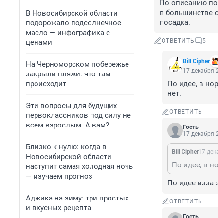
По описанию пох
в большинстве с
В Новосибирской области
посадка.
подорожало подсолнечное
масло — инфографика с
ОТВЕТИТЬ
5
ценами
Bill Cipher
На Черноморском побережье
17 декабря 2
закрыли пляжи: что там
происходит
По идее, в но
нет.
Эти вопросы для будущих
ОТВЕТИТЬ
первоклассников под силу не
всем взрослым. А вам?
Гость
17 декабря 2
Близко к нулю: когда в
Bill Cipher
17 дек
Новосибирской области
наступит самая холодная ночь
— изучаем прогноз
По идее изза 
Аджика на зиму: три простых
ОТВЕТИТЬ
и вкусных рецепта
Гость