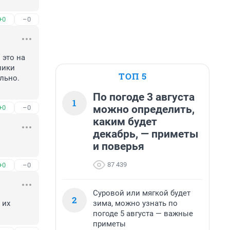
+0
–0
это на 
ики 
ТОП 5
льно. 
По погоде 3 августа
1
можно определить,
+0
–0
каким будет
декабрь, — приметы
и поверья
87 439
+0
–0
Суровой или мягкой будет
2
зима, можно узнать по
их 
погоде 5 августа — важные
приметы