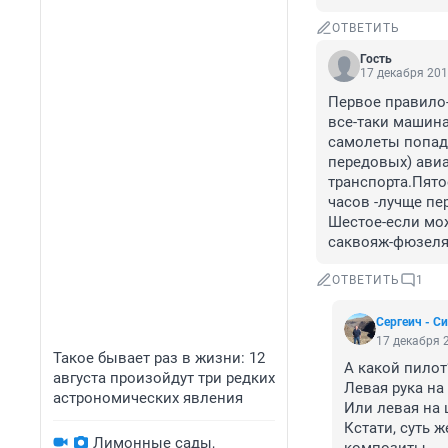
ОТВЕТИТЬ
Гость
17 декабря 201
Первое правило-
все-таки машина 
самолеты попада
передовых) авиа
транспорта.Пято
часов -лучще пер
Шестое-если мо
саквояж-фюзеля
ОТВЕТИТЬ
1
Сергеич - С
17 декабря 2
Такое бывает раз в жизни: 12
А какой пилот?
августа произойдут три редких
Левая рука на 
астрономических явления
Или левая на 
Кстати, суть ж
Лимонные сады,