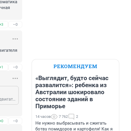
оматика 
чная 
+3
–0
игателя 
РЕКОМЕНДУЕМ
+1
–0
«Выглядит, будто сейчас
развалится»: ребенка из
Австралии шокировало
состояние зданий в
По идее, в нормальных условиях полета причин для помпажа исправного двигателя нет.
Приморье
14 часов
7 762
2
+0
–0
Не нужно выбрасывать и сжигать
ботву помидоров и картофеля! Как я