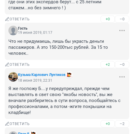
где они этих экспердов берут... с 25 летним 
стажем...но без зимнего ! )
+0
–0
ОТВЕТИТЬ
Гость
19 июня 2019, 01:17
Что не придумаешь, лишь бы украсть деньги 
пассажиров. А это 150-200тыс рублей. За 15 то 
человек..
+2
–0
ОТВЕТИТЬ
Кузьма Карлович Лунтиков
18 июня 2019, 22:31
Я же госпожу Б....у передупреждал, прежде чем 
выставлять в свет свою "якобы новость", вы же 
вначале разберитесь в сути вопроса, пообщайтесь с 
профессионалами, а потом -жгите покрышки на 
кладбище!
+0
–2
ОТВЕТИТЬ