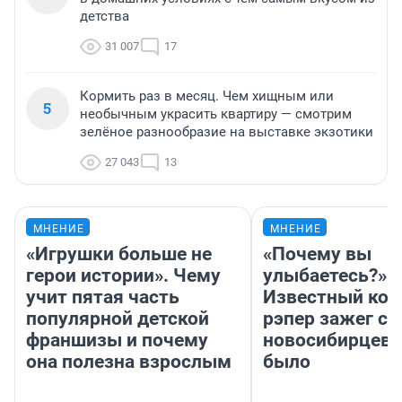
детства
31 007
17
Кормить раз в месяц. Чем хищным или
5
необычным украсить квартиру — смотрим
зелёное разнообразие на выставке экзотики
27 043
13
МНЕНИЕ
МНЕНИЕ
«Игрушки больше не
«Почему вы
герои истории». Чему
улыбаетесь?»
учит пятая часть
Известный кор
популярной детской
рэпер зажег с 
франшизы и почему
новосибирцев: 
она полезна взрослым
было