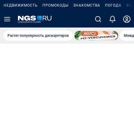
НЕДВИЖИМОСТЬ
ПРОМОКОДЫ
ЗНАКОМСТВА
ПОГОДА
ФО
Растет популярность дискаунтеров
Межд