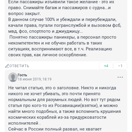
Если пассажиры изъявили такое желание - это их 
право. Снимайте багаж и пассажиров с судна...и 
вопрос закрыт.

В данном случае 100% и убеждали и переубеждали, 
качали права, пугали погранслужбой и вызовом фсб, 
мвд, фсо, спортлото и джиуджицу...

 Понятно пассажиры паникеры, а персонал просто 
некомпетентен и не обучен работать в таких 
ситуациях, воспринимают все, в т.ч. Реализацию 
своих прав, как личное оскорбление.
+4
–1
ОТВЕТИТЬ
Гость
18 июня 2019, 18:19
Не читал статью, это о заголовке. Никто и никогда 
никого не хочет убивать, это почти принято 
нормальным для разумных людей. Но вот тут рядом 
статья про кого-то из Росавиации(взятки), и можно 
найти много подобных, а также вспомнить крушения 
космических кораблей из-за придурковатости 
исполнителей .

Сейчас в России полный развал, не хватает 