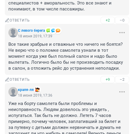
специалистов + аморальность. Это все знают и 
понимают, в том числе пассажиры.
+2
–0
ОТВЕТИТЬ
С левого берега
18 июня 2019, 17:39
Все такие храбрые и отважные что ничего не боятся? 

Не верю что о поломке самолета узнали в тот 
момент когда уже был полный салон и надо было 
вылетать. Логично было бы не производить посадку 
в салон, а отложить рейс до устранения неполадки.
+9
–2
ОТВЕТИТЬ
краля-ля
18 июня 2019, 17:36
Уже на борту самолета были проблемы и 
неисправность. Людям довелось это увидеть , 
испугаться. Так быть не должно. Лететь 7 часов 
примерно, почему человек, заплативший за билет и 
за путевку с детьми должен нервничать и думать не 
заглохнет ли что нибудь в самолете! Вернуть деньги 