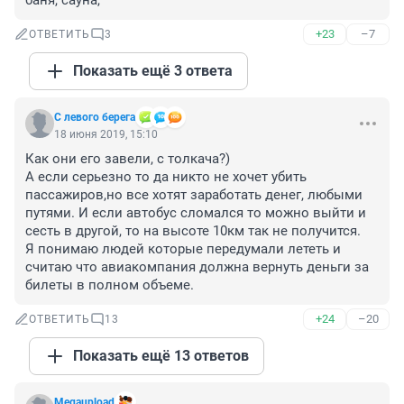
баня, сауна,
+23
–7
ОТВЕТИТЬ
3
Показать ещё 3 ответа
С левого берега
18 июня 2019, 15:10
Как они его завели, с толкача?)

А если серьезно то да никто не хочет убить 
пассажиров,но все хотят заработать денег, любыми 
путями. И если автобус сломался то можно выйти и 
сесть в другой, то на высоте 10км так не получится. 

Я понимаю людей которые передумали лететь и 
считаю что авиакомпания должна вернуть деньги за 
билеты в полном объеме.
+24
–20
ОТВЕТИТЬ
13
Показать ещё 13 ответов
Megaupload