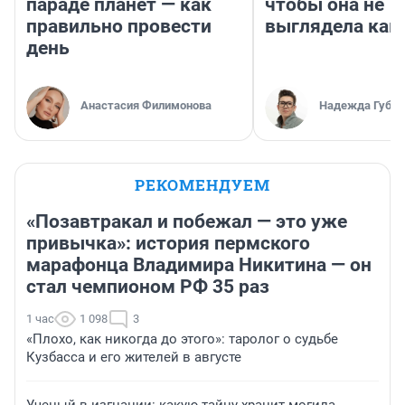
параде планет — как
чтобы она не
правильно провести
выглядела как
день
Анастасия Филимонова
Надежда Губар
РЕКОМЕНДУЕМ
«Позавтракал и побежал — это уже
привычка»: история пермского
марафонца Владимира Никитина — он
стал чемпионом РФ 35 раз
1 час
1 098
3
«Плохо, как никогда до этого»: таролог о судьбе
Кузбасса и его жителей в августе
Ученый в изгнании: какую тайну хранит могила