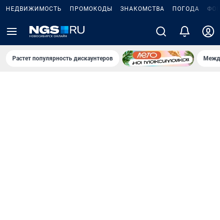
НЕДВИЖИМОСТЬ
ПРОМОКОДЫ
ЗНАКОМСТВА
ПОГОДА
ФО
Растет популярность дискаунтеров
Межд