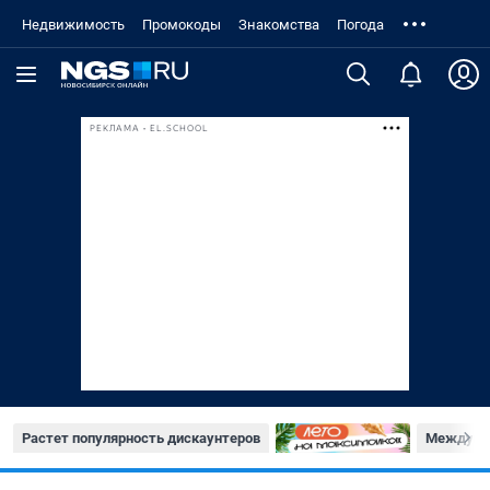
Недвижимость
Промокоды
Знакомства
Погода
РЕКЛАМА • EL.SCHOOL
Растет популярность дискаунтеров
Междуна