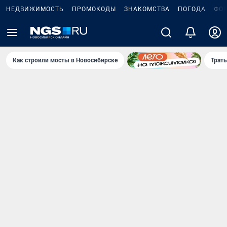
НЕДВИЖИМОСТЬ
ПРОМОКОДЫ
ЗНАКОМСТВА
ПОГОДА
ФО
Как строили мосты в Новосибирске
Траты