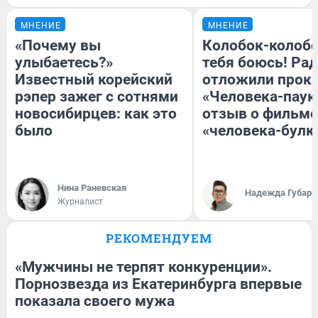
МНЕНИЕ
МНЕНИЕ
«Почему вы
Колобок-колобо
улыбаетесь?»
тебя боюсь! Рад
Известный корейский
отложили прок
рэпер зажег с сотнями
«Человека-паук
новосибирцев: как это
отзыв о фильме
было
«человека-булк
Нина Раневская
Надежда Губарь
Журналист
РЕКОМЕНДУЕМ
«Мужчины не терпят конкуренции».
Порнозвезда из Екатеринбурга впервые
показала своего мужа