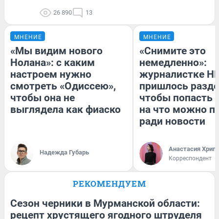
26 890
13
МНЕНИЕ
МНЕНИЕ
«Мы видим нового
«Снимите это
Нолана»: с каким
немедленно»:
настроем нужно
журналистке Н
смотреть «Одиссею»,
пришлось разде
чтобы она не
чтобы попасть в
выглядела как фиаско
на что можно п
ради новости
Анастасия Хрип
Надежда Губарь
Корреспондент
РЕКОМЕНДУЕМ
Сезон черники в Мурманской области:
рецепт хрустящего ягодного штруделя