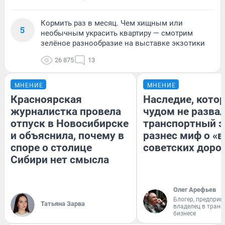
Кормить раз в месяц. Чем хищным или
5
необычным украсить квартиру — смотрим
зелёное разнообразие на выставке экзотики
26 875
13
МНЕНИЕ
МНЕНИЕ
Красноярская
Наследие, кото
журналистка провела
чудом не разва
отпуск в Новосибирске
транспортный э
и объяснила, почему в
разнес миф о «
споре о столице
советских доро
Сибири нет смысла
Олег Арефьев
Блогер, предприн
Татьяна Зарва
владелец в тран
бизнесе