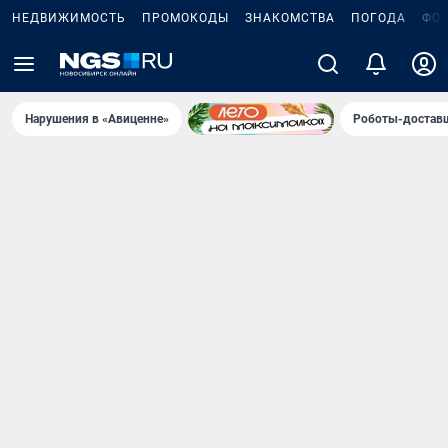
НЕДВИЖИМОСТЬ
ПРОМОКОДЫ
ЗНАКОМСТВА
ПОГОДА
ФО
Нарушения в «Авиценне»
Роботы-доставщ