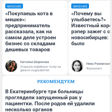
МНЕНИЕ
МНЕНИЕ
«Покупаешь кота в
«Почему вы
мешке»:
улыбаетесь?»
предприниматель
Известный кор
рассказала, как на
рэпер зажег с 
самом деле устроен
новосибирцев: к
бизнес со складами
было
дешевых товаров
Наталья Шорохова
Нина Раневская
Открыла кофейную точку на
Журналист
деньги соцразвития
РЕКОМЕНДУЕМ
В Екатеринбурге три больницы
проглядели запущенный рак у
пациентки. После родов ей удалили
несколько органов