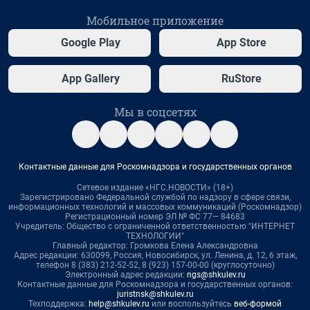
Мобильное приложение
Google Play
App Store
App Gallery
RuStore
Мы в соцсетях
Контактные данные для Роскомнадзора и государственных органов
Сетевое издание «НГС.НОВОСТИ» (18+)
Зарегистрировано Федеральной службой по надзору в сфере связи,
информационных технологий и массовых коммуникаций (Роскомнадзор)
Регистрационный номер ЭЛ № ФС 77— 84683
Учредитель: Общество с ограниченной ответственностью "ИНТЕРНЕТ
ТЕХНОЛОГИИ"
Главный редактор: Громкова Елена Александровна
Адрес редакции: 630099, Россия, Новосибирск, ул. Ленина, д. 12, 6 этаж,
телефон 8 (383) 212-52-52, 8 (923) 157-00-00 (круглосуточно)
Электронный адрес редакции:
ngs@shkulev.ru
Контактные данные для Роскомнадзора и государственных органов:
juristnsk@shkulev.ru
Техподдержка:
help@shkulev.ru
или воспользуйтесь
веб-формой