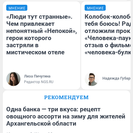
МНЕНИЕ
МНЕНИЕ
«Люди тут странные».
Колобок-колобо
Чем привлекает
тебя боюсь! Рад
непонятный «Непокой»,
отложили прок
герои которого
«Человека-паук
застряли в
отзыв о фильме
мистическом отеле
«человека-булк
Лиза Пичугина
Надежда Губарь
Редактор NGS.RU
РЕКОМЕНДУЕМ
Одна банка — три вкуса: рецепт
овощного ассорти на зиму для жителей
Архангельской области