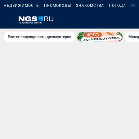
НЕДВИЖИМОСТЬ
ПРОМОКОДЫ
ЗНАКОМСТВА
ПОГОДА
ФО
Растет популярность дискаунтеров
Межд