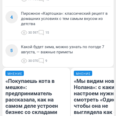
Пирожное «Картошка»: классический рецепт в
4
домашних условиях с тем самым вкусом из
детства
30 597
15
Какой будет зима, можно узнать по погоде 7
5
августа, — важные приметы
30 070
9
МНЕНИЕ
МНЕНИЕ
«Покупаешь кота в
«Мы видим нов
мешке»:
Нолана»: с каки
предприниматель
настроем нужн
рассказала, как на
смотреть «Одис
самом деле устроен
чтобы она не
бизнес со складами
выглядела как 