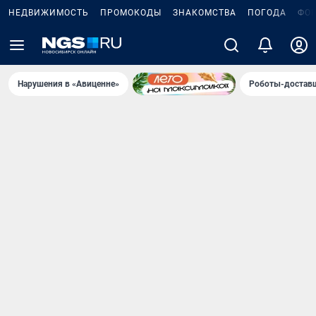
НЕДВИЖИМОСТЬ
ПРОМОКОДЫ
ЗНАКОМСТВА
ПОГОДА
ФО
Нарушения в «Авиценне»
Роботы-доставщ