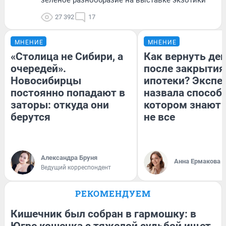
27 392
17
МНЕНИЕ
МНЕНИЕ
«Столица не Сибири, а
Как вернуть де
очередей».
после закрытия
Новосибирцы
ипотеки? Экспе
постоянно попадают в
назвала способ,
заторы: откуда они
котором знают 
берутся
не все
Александра Бруня
Анна Ермакова
Ведущий корреспондент
РЕКОМЕНДУЕМ
Кишечник был собран в гармошку: в
Югре кошечка с тяжелой судьбой ищет