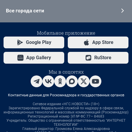
Все города сети
Мобильное приложение
Google Play
App Store
App Gallery
RuStore
Мы в соцсетях
Контактные данные для Роскомнадзора и государственных органов
Сетевое издание «НГС.НОВОСТИ» (18+)
Зарегистрировано Федеральной службой по надзору в сфере связи,
информационных технологий и массовых коммуникаций (Роскомнадзор)
Регистрационный номер ЭЛ № ФС 77— 84683
Учредитель: Общество с ограниченной ответственностью "ИНТЕРНЕТ
ТЕХНОЛОГИИ"
Главный редактор: Громкова Елена Александровна