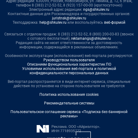
Адрес редакции: 630099, Россия, Новосибирск, ул. Ленина, д. 12, 6 этаж,
телефон 8 (383) 212-52-52, 8 (923) 157-00-00 (круглосуточно)
Электронный адрес редакции:
ngs@shkulev.ru
Контактные данные для Роскомнадзора и государственных органов:
juristnsk@shkulev.ru
Техподдержка:
help@shkulev.ru
или воспользуйтесь
веб-формой
Связаться с отделом продаж: 8 (383) 212-52-52, 8 (800) 200-03-83 (звонок
с сотового бесплатный),
reklamangs@shkulev.ru
Редакция сайта не несет ответственности за достоверность
информации, содержащейся в рекламных объявлениях.
Особенности эксплуатации (использования) веб-портала регулируются:
Руководством пользователя
Описанием функциональных характеристик ПО
Условиями использования веб-портала и политикой
конфиденциальности персональных данных
Веб-портал распространяется в виде интернет-сервиса, специальные
действия по установке на стороне пользователя не требуются
Политика использования cookies
Рекомендательные системы
Пользовательское соглашение сервиса «Подписка без баннерной
рекламы»