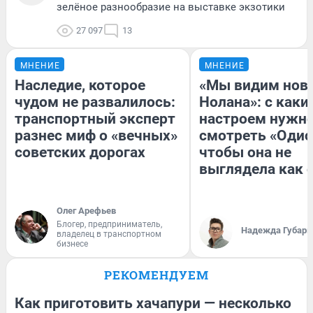
зелёное разнообразие на выставке экзотики
27 097
13
МНЕНИЕ
МНЕНИЕ
Наследие, которое
«Мы видим нов
чудом не развалилось:
Нолана»: с каки
транспортный эксперт
настроем нужн
разнес миф о «вечных»
смотреть «Одис
советских дорогах
чтобы она не
выглядела как 
Олег Арефьев
Блогер, предприниматель,
Надежда Губарь
владелец в транспортном
бизнесе
РЕКОМЕНДУЕМ
Как приготовить хачапури — несколько