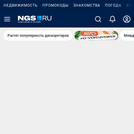
НЕДВИЖИМОСТЬ
ПРОМОКОДЫ
ЗНАКОМСТВА
ПОГОДА
ФО
Растет популярность дискаунтеров
Межд