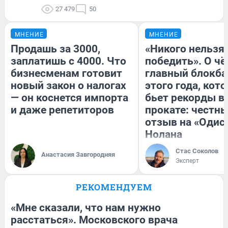
27 479
50
МНЕНИЕ
МНЕНИЕ
Продашь за 3000,
«Никого нельзя
заплатишь с 4000. Что
победить». О ч
бизнесменам готовит
главный блокба
новый закон о налогах
этого года, кот
— он коснется импорта
бьет рекорды в
и даже репетиторов
прокате: честн
отзыв на «Одис
Нолана
Стас Соколов
Анастасия Завгородняя
Эксперт
РЕКОМЕНДУЕМ
«Мне сказали, что нам нужно
расстаться». Московского врача