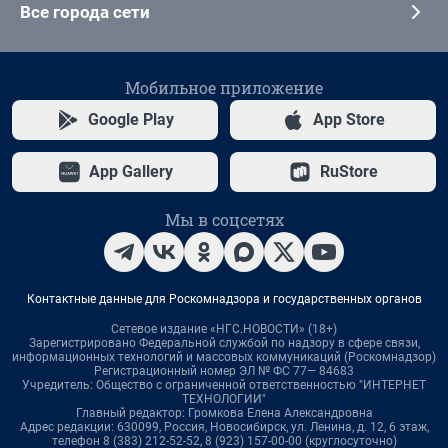
Все города сети
Мобильное приложение
Google Play
App Store
App Gallery
RuStore
Мы в соцсетях
Контактные данные для Роскомнадзора и государственных органов
Сетевое издание «НГС.НОВОСТИ» (18+)
Зарегистрировано Федеральной службой по надзору в сфере связи,
информационных технологий и массовых коммуникаций (Роскомнадзор)
Регистрационный номер ЭЛ № ФС 77— 84683
Учредитель: Общество с ограниченной ответственностью "ИНТЕРНЕТ
ТЕХНОЛОГИИ"
Главный редактор: Громкова Елена Александровна
Адрес редакции: 630099, Россия, Новосибирск, ул. Ленина, д. 12, 6 этаж,
телефон 8 (383) 212-52-52, 8 (923) 157-00-00 (круглосуточно)