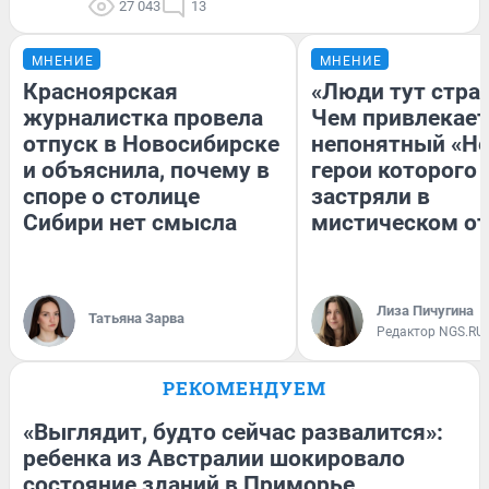
27 043
13
МНЕНИЕ
МНЕНИЕ
Красноярская
«Люди тут стра
журналистка провела
Чем привлекает
отпуск в Новосибирске
непонятный «Не
и объяснила, почему в
герои которого
споре о столице
застряли в
Сибири нет смысла
мистическом от
Лиза Пичугина
Татьяна Зарва
Редактор NGS.RU
РЕКОМЕНДУЕМ
«Выглядит, будто сейчас развалится»:
ребенка из Австралии шокировало
состояние зданий в Приморье