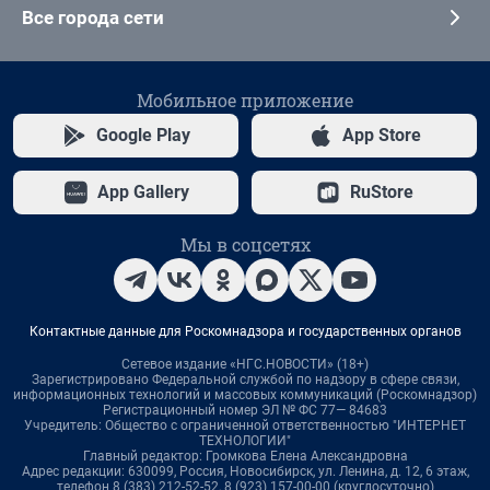
Все города сети
Мобильное приложение
Google Play
App Store
App Gallery
RuStore
Мы в соцсетях
Контактные данные для Роскомнадзора и государственных органов
Сетевое издание «НГС.НОВОСТИ» (18+)
Зарегистрировано Федеральной службой по надзору в сфере связи,
информационных технологий и массовых коммуникаций (Роскомнадзор)
Регистрационный номер ЭЛ № ФС 77— 84683
Учредитель: Общество с ограниченной ответственностью "ИНТЕРНЕТ
ТЕХНОЛОГИИ"
Главный редактор: Громкова Елена Александровна
Адрес редакции: 630099, Россия, Новосибирск, ул. Ленина, д. 12, 6 этаж,
телефон 8 (383) 212-52-52, 8 (923) 157-00-00 (круглосуточно)