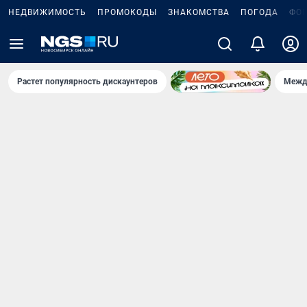
НЕДВИЖИМОСТЬ
ПРОМОКОДЫ
ЗНАКОМСТВА
ПОГОДА
ФО
Растет популярность дискаунтеров
Межд