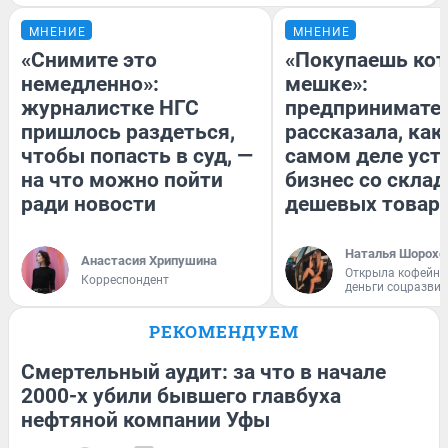
МНЕНИЕ
МНЕНИЕ
«Снимите это
«Покупаешь кот
немедленно»:
мешке»:
журналистке НГС
предпринимате
пришлось раздеться,
рассказала, как
чтобы попасть в суд, —
самом деле уст
на что можно пойти
бизнес со скла
ради новости
дешевых товар
Наталья Шорохо
Анастасия Хрипушина
Открыла кофейну
Корреспондент
деньги соцразви
РЕКОМЕНДУЕМ
Смертельный аудит: за что в начале
2000-х убили бывшего главбуха
нефтяной компании Уфы