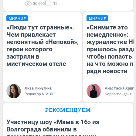
30 605
15
МНЕНИЕ
МНЕНИЕ
«Люди тут странные».
«Снимите это
Чем привлекает
немедленно»:
непонятный «Непокой»,
журналистке Н
герои которого
пришлось разде
застряли в
чтобы попасть в
мистическом отеле
на что можно п
ради новости
Лиза Пичугина
Анастасия Хрип
Редактор NGS.RU
Корреспондент
РЕКОМЕНДУЕМ
Участницу шоу «Мама в 16» из
Волгограда обвинили в