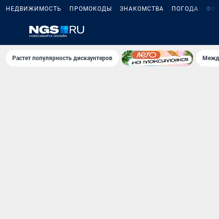
НЕДВИЖИМОСТЬ
ПРОМОКОДЫ
ЗНАКОМСТВА
ПОГОДА
ФО
Растет популярность дискаунтеров
Межд