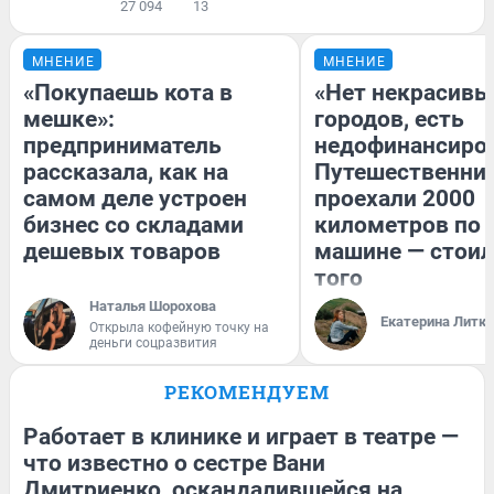
27 094
13
МНЕНИЕ
МНЕНИЕ
«Покупаешь кота в
«Нет некрасивы
мешке»:
городов, есть
предприниматель
недофинансиро
рассказала, как на
Путешественни
самом деле устроен
проехали 2000
бизнес со складами
километров по 
дешевых товаров
машине — стоил
того
Наталья Шорохова
Екатерина Литк
Открыла кофейную точку на
деньги соцразвития
РЕКОМЕНДУЕМ
Работает в клинике и играет в театре —
что известно о сестре Вани
Дмитриенко, оскандалившейся на