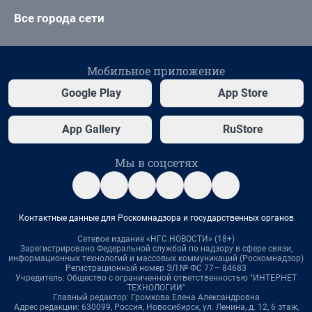
Все города сети
Мобильное приложение
Google Play
App Store
App Gallery
RuStore
Мы в соцсетях
Контактные данные для Роскомнадзора и государственных органов
Сетевое издание «НГС.НОВОСТИ» (18+)
Зарегистрировано Федеральной службой по надзору в сфере связи,
информационных технологий и массовых коммуникаций (Роскомнадзор)
Регистрационный номер ЭЛ № ФС 77— 84683
Учредитель: Общество с ограниченной ответственностью "ИНТЕРНЕТ
ТЕХНОЛОГИИ"
Главный редактор: Громкова Елена Александровна
Адрес редакции: 630099, Россия, Новосибирск, ул. Ленина, д. 12, 6 этаж,