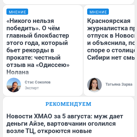
МНЕНИЕ
МНЕНИЕ
«Никого нельзя
Красноярская
победить». О чём
журналистка пр
главный блокбастер
отпуск в Новос
этого года, который
и объяснила, по
бьет рекорды в
споре о столице
прокате: честный
Сибири нет смы
отзыв на «Одиссею»
Нолана
Стас Соколов
Татьяна Зарва
Эксперт
РЕКОМЕНДУЕМ
Новости ХМАО за 5 августа: муж дает
деньги Айзе, вартовчанин оголился
возле ТЦ, откроются новые