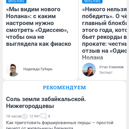
МНЕНИЕ
МНЕНИЕ
«Мы видим нового
«Никого нельзя
Нолана»: с каким
победить». О ч
настроем нужно
главный блокба
смотреть «Одиссею»,
этого года, кот
чтобы она не
бьет рекорды в
выглядела как фиаско
прокате: честн
отзыв на «Одис
Нолана
Стас Соколов
Надежда Губарь
Эксперт
РЕКОМЕНДУЕМ
Соль земли забайкальской.
Нижегородцевы
18 часов
12 941
8
Как приготовить фаршированные перцы — простой
рецепт от жительницы Барнаула