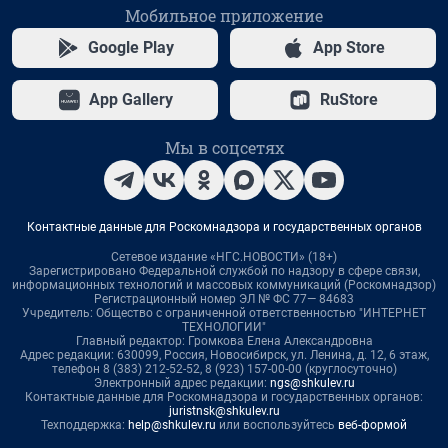
Мобильное приложение
Google Play
App Store
App Gallery
RuStore
Мы в соцсетях
Контактные данные для Роскомнадзора и государственных органов
Сетевое издание «НГС.НОВОСТИ» (18+)
Зарегистрировано Федеральной службой по надзору в сфере связи,
информационных технологий и массовых коммуникаций (Роскомнадзор)
Регистрационный номер ЭЛ № ФС 77— 84683
Учредитель: Общество с ограниченной ответственностью "ИНТЕРНЕТ
ТЕХНОЛОГИИ"
Главный редактор: Громкова Елена Александровна
Адрес редакции: 630099, Россия, Новосибирск, ул. Ленина, д. 12, 6 этаж,
телефон 8 (383) 212-52-52, 8 (923) 157-00-00 (круглосуточно)
Электронный адрес редакции:
ngs@shkulev.ru
Контактные данные для Роскомнадзора и государственных органов:
juristnsk@shkulev.ru
Техподдержка:
help@shkulev.ru
или воспользуйтесь
веб-формой