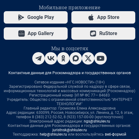
Мобильное приложение
Google Play
App Store
App Gallery
RuStore
Мы в соцсетях
Контактные данные для Роскомнадзора и государственных органов
Сетевое издание «НГС.НОВОСТИ» (18+)
Зарегистрировано Федеральной службой по надзору в сфере связи,
информационных технологий и массовых коммуникаций (Роскомнадзор)
Регистрационный номер ЭЛ № ФС 77— 84683
Учредитель: Общество с ограниченной ответственностью "ИНТЕРНЕТ
ТЕХНОЛОГИИ"
Главный редактор: Громкова Елена Александровна
Адрес редакции: 630099, Россия, Новосибирск, ул. Ленина, д. 12, 6 этаж,
телефон 8 (383) 212-52-52, 8 (923) 157-00-00 (круглосуточно)
Электронный адрес редакции:
ngs@shkulev.ru
Контактные данные для Роскомнадзора и государственных органов:
juristnsk@shkulev.ru
Техподдержка:
help@shkulev.ru
или воспользуйтесь
веб-формой