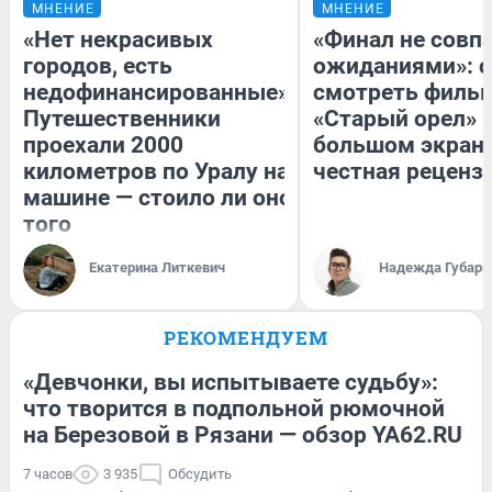
МНЕНИЕ
МНЕНИЕ
«Нет некрасивых
«Финал не совпа
городов, есть
ожиданиями»: с
недофинансированные».
смотреть филь
Путешественники
«Старый орел» 
проехали 2000
большом экран
километров по Уралу на
честная реценз
машине — стоило ли оно
того
Екатерина Литкевич
Надежда Губарь
РЕКОМЕНДУЕМ
«Девчонки, вы испытываете судьбу»:
что творится в подпольной рюмочной
на Березовой в Рязани — обзор YA62.RU
7 часов
3 935
Обсудить