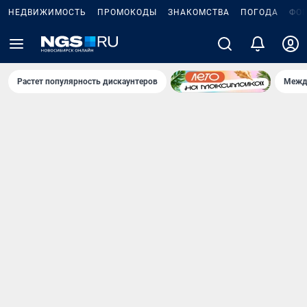
НЕДВИЖИМОСТЬ
ПРОМОКОДЫ
ЗНАКОМСТВА
ПОГОДА
ФО
Растет популярность дискаунтеров
Межд