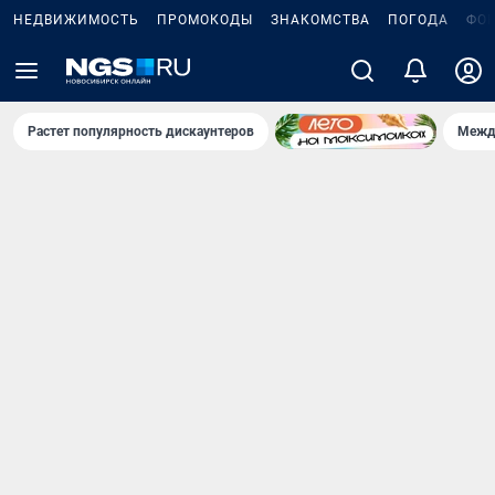
НЕДВИЖИМОСТЬ
ПРОМОКОДЫ
ЗНАКОМСТВА
ПОГОДА
ФО
Растет популярность дискаунтеров
Межд