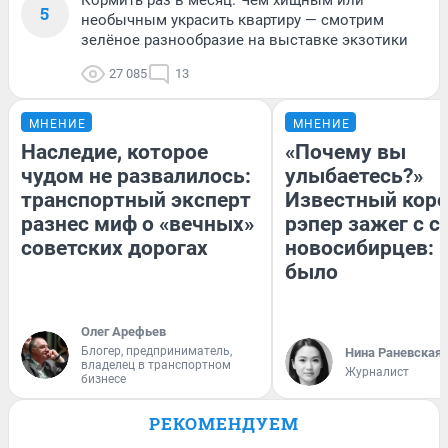
5
необычным украсить квартиру — смотрим
зелёное разнообразие на выставке экзотики
27 085
13
МНЕНИЕ
МНЕНИЕ
Наследие, которое
«Почему вы
чудом не развалилось:
улыбаетесь?»
транспортный эксперт
Известный кор
разнес миф о «вечных»
рэпер зажег с 
советских дорогах
новосибирцев: к
было
Олег Арефьев
Блогер, предприниматель,
Нина Раневская
владелец в транспортном
Журналист
бизнесе
РЕКОМЕНДУЕМ