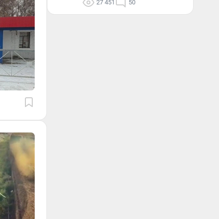
27 451
50