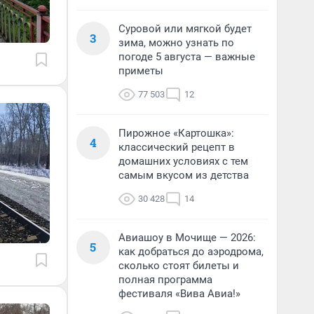
Суровой или мягкой будет
3
зима, можно узнать по
погоде 5 августа — важные
приметы
77 503
12
Пирожное «Картошка»:
4
классический рецепт в
домашних условиях с тем
самым вкусом из детства
30 428
14
Авиашоу в Мочище — 2026:
5
как добраться до аэродрома,
сколько стоят билеты и
полная программа
фестиваля «Вива Авиа!»