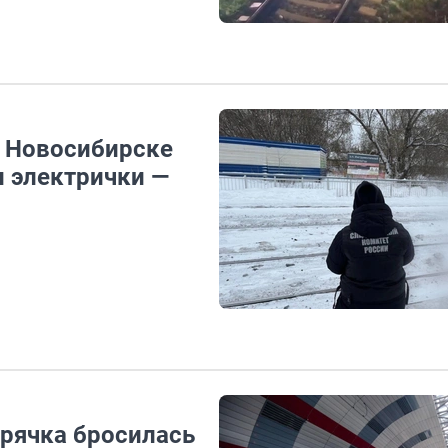
в Новосибирске
 электрички —
ирячка бросилась