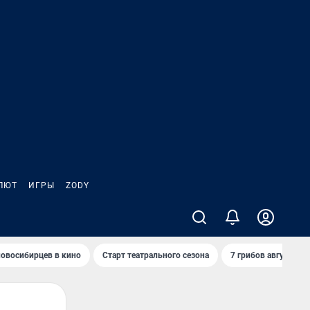
ЛЮТ
ИГРЫ
ZODY
овосибирцев в кино
Старт театрального сезона
7 грибов августа