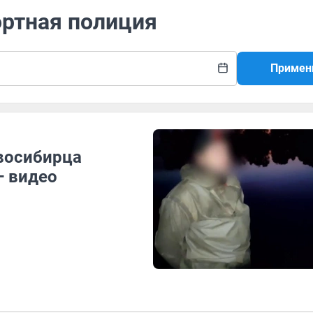
ортная полиция
Примен
восибирца
— видео