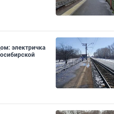
ом: электричка
восибирской