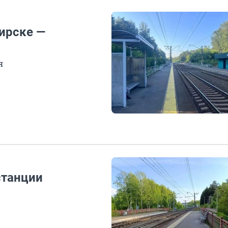
ирске —
я
станции