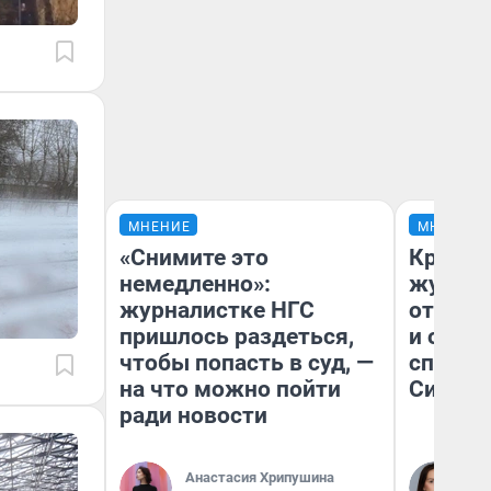
МНЕНИЕ
МНЕНИЕ
«Снимите это
Красно
немедленно»:
журнал
журналистке НГС
отпуск
пришлось раздеться,
и объя
чтобы попасть в суд, —
споре 
на что можно пойти
Сибири
ради новости
Анастасия Хрипушина
Та