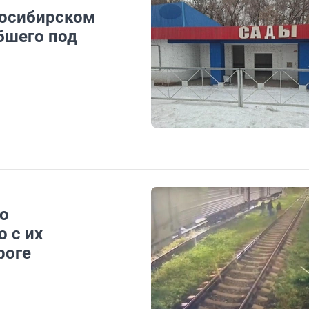
восибирском
бшего под
по
 с их
роге