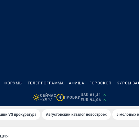
ФОРУМЫ
ТЕЛЕПРОГРАММА
АФИША
ГОРОСКОП
КУРСЫ ВА
USD 81,41
СЕЙЧАС
4
ПРОБКИ
+20°C
EUR 94,06
ики VS прокуратура
Августовский каталог новостроек
5 молодых н
ИЦИЯ