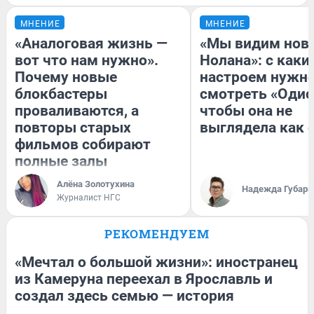
МНЕНИЕ
МНЕНИЕ
«Аналоговая жизнь —
«Мы видим нов
вот что нам нужно».
Нолана»: с каки
Почему новые
настроем нужн
блокбастеры
смотреть «Одис
проваливаются, а
чтобы она не
повторы старых
выглядела как 
фильмов собирают
полные залы
Алёна Золотухина
Надежда Губарь
Журналист НГС
РЕКОМЕНДУЕМ
«Мечтал о большой жизни»: иностранец
из Камеруна переехал в Ярославль и
создал здесь семью — история