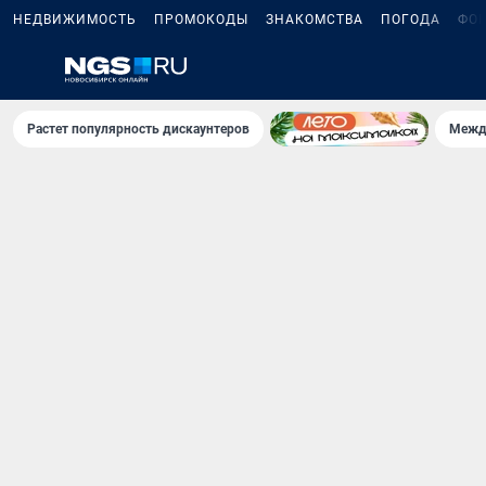
НЕДВИЖИМОСТЬ
ПРОМОКОДЫ
ЗНАКОМСТВА
ПОГОДА
ФО
Растет популярность дискаунтеров
Межд