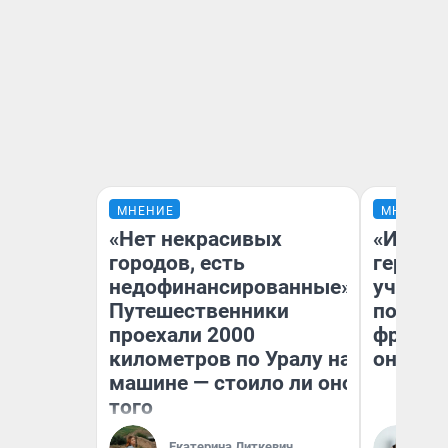
МНЕНИЕ
МНЕНИЕ
«Нет некрасивых
«Игруш
городов, есть
герои 
недофинансированные».
учит пя
Путешественники
популя
проехали 2000
франши
километров по Уралу на
она по
машине — стоило ли оно
того
Ма
Екатерина Литкевич