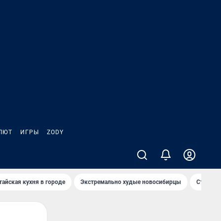
ЛЮТ
ИГРЫ
ZODY
тайская кухня в городе
Экстремально худые новосибирцы
Старт те