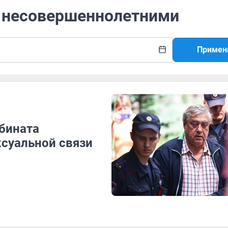
с несовершеннолетними
Примен
бината
ксуальной связи