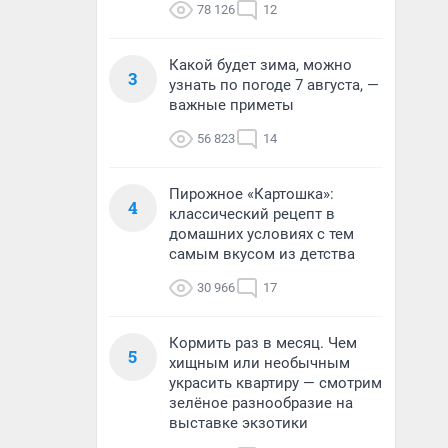
78 126
12
Какой будет зима, можно
3
узнать по погоде 7 августа, —
важные приметы
56 823
14
Пирожное «Картошка»:
4
классический рецепт в
домашних условиях с тем
самым вкусом из детства
30 966
17
Кормить раз в месяц. Чем
5
хищным или необычным
украсить квартиру — смотрим
зелёное разнообразие на
выставке экзотики