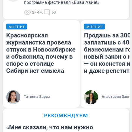
программа фестиваля «Вива Авиа!»
27 476
50
МНЕНИЕ
МНЕНИЕ
Красноярская
Продашь за 300
журналистка провела
заплатишь с 400
отпуск в Новосибирске
бизнесменам го
и объяснила, почему в
новый закон о н
споре о столице
— он коснется 
Сибири нет смысла
и даже репетит
Татьяна Зарва
Анастасия Завг
РЕКОМЕНДУЕМ
«Мне сказали, что нам нужно