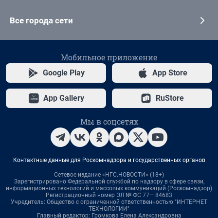
Все города сети
Мобильное приложение
Google Play
App Store
App Gallery
RuStore
Мы в соцсетях
Контактные данные для Роскомнадзора и государственных органов
Сетевое издание «НГС.НОВОСТИ» (18+)
Зарегистрировано Федеральной службой по надзору в сфере связи,
информационных технологий и массовых коммуникаций (Роскомнадзор)
Регистрационный номер ЭЛ № ФС 77— 84683
Учредитель: Общество с ограниченной ответственностью "ИНТЕРНЕТ
ТЕХНОЛОГИИ"
Главный редактор: Громкова Елена Александровна