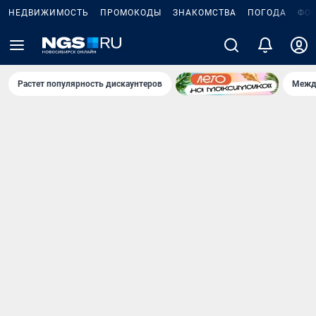
НЕДВИЖИМОСТЬ
ПРОМОКОДЫ
ЗНАКОМСТВА
ПОГОДА
ФО
Растет популярность дискаунтеров
Межд