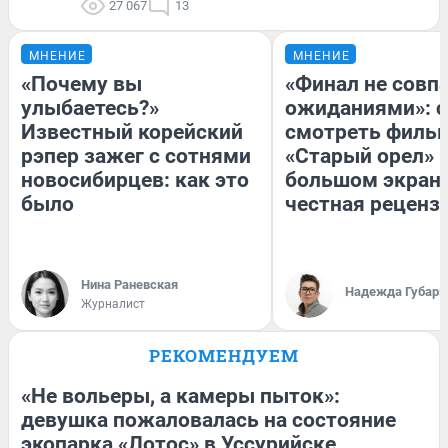
27 067
13
МНЕНИЕ
МНЕНИЕ
«Почему вы
«Финал не совпа
улыбаетесь?»
ожиданиями»: с
Известный корейский
смотреть филь
рэпер зажег с сотнями
«Старый орел» 
новосибирцев: как это
большом экран
было
честная реценз
Нина Раневская
Надежда Губарь
Журналист
РЕКОМЕНДУЕМ
«Не вольеры, а камеры пыток»:
девушка пожаловалась на состояние
экопарка «Лотос» в Уссурийске