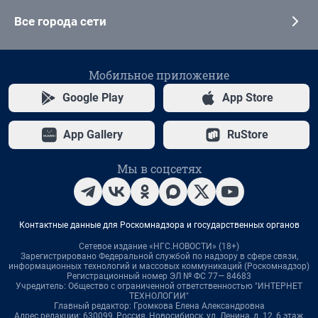
Все города сети
Мобильное приложение
Google Play
App Store
App Gallery
RuStore
Мы в соцсетях
Контактные данные для Роскомнадзора и государственных органов
Сетевое издание «НГС.НОВОСТИ» (18+)
Зарегистрировано Федеральной службой по надзору в сфере связи,
информационных технологий и массовых коммуникаций (Роскомнадзор)
Регистрационный номер ЭЛ № ФС 77— 84683
Учредитель: Общество с ограниченной ответственностью "ИНТЕРНЕТ
ТЕХНОЛОГИИ"
Главный редактор: Громкова Елена Александровна
Адрес редакции: 630099, Россия, Новосибирск, ул. Ленина, д. 12, 6 этаж,