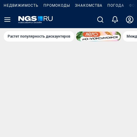
НЕДВИЖИМОСТЬ
ПРОМОКОДЫ
ЗНАКОМСТВА
ПОГОДА
ФО
Растет популярность дискаунтеров
Межд