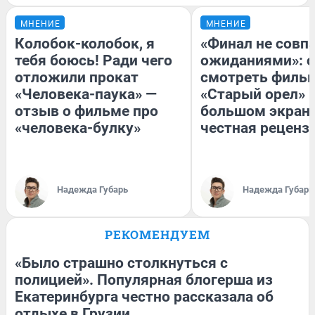
МНЕНИЕ
МНЕНИЕ
Колобок-колобок, я
«Финал не совпа
тебя боюсь! Ради чего
ожиданиями»: с
отложили прокат
смотреть филь
«Человека-паука» —
«Старый орел» 
отзыв о фильме про
большом экран
«человека-булку»
честная реценз
Надежда Губарь
Надежда Губарь
РЕКОМЕНДУЕМ
«Было страшно столкнуться с
полицией». Популярная блогерша из
Екатеринбурга честно рассказала об
отдыхе в Грузии