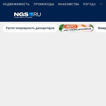
НЕДВИЖИМОСТЬ
ПРОМОКОДЫ
ЗНАКОМСТВА
ПОГОДА
ФО
Растет популярность дискаунтеров
Межд