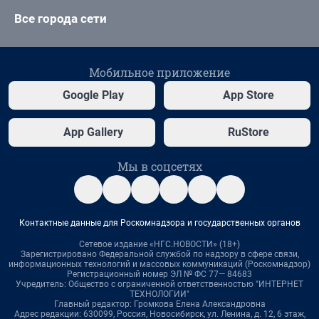
Все города сети
Мобильное приложение
Google Play
App Store
App Gallery
RuStore
Мы в соцсетях
Контактные данные для Роскомнадзора и государственных органов
Сетевое издание «НГС.НОВОСТИ» (18+)
Зарегистрировано Федеральной службой по надзору в сфере связи,
информационных технологий и массовых коммуникаций (Роскомнадзор)
Регистрационный номер ЭЛ № ФС 77— 84683
Учредитель: Общество с ограниченной ответственностью "ИНТЕРНЕТ
ТЕХНОЛОГИИ"
Главный редактор: Громкова Елена Александровна
Адрес редакции: 630099, Россия, Новосибирск, ул. Ленина, д. 12, 6 этаж,