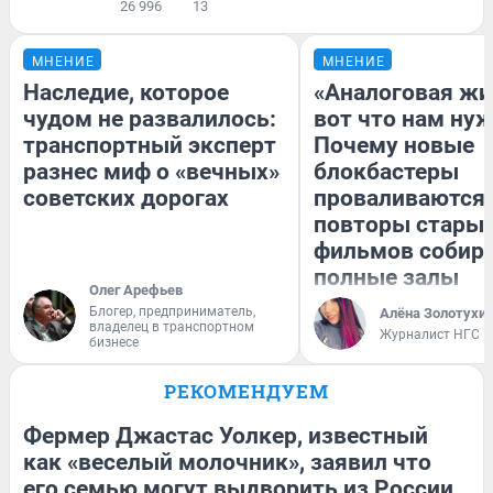
26 996
13
МНЕНИЕ
МНЕНИЕ
Наследие, которое
«Аналоговая жи
чудом не развалилось:
вот что нам нуж
транспортный эксперт
Почему новые
разнес миф о «вечных»
блокбастеры
советских дорогах
проваливаются,
повторы стары
фильмов собир
полные залы
Олег Арефьев
Блогер, предприниматель,
Алёна Золотухи
владелец в транспортном
Журналист НГС
бизнесе
РЕКОМЕНДУЕМ
Фермер Джастас Уолкер, известный
как «веселый молочник», заявил что
его семью могут выдворить из России