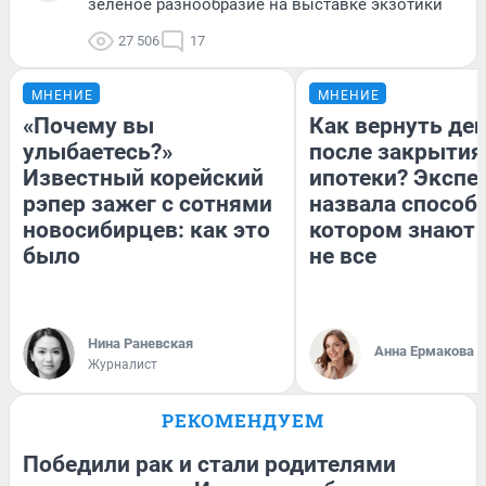
зелёное разнообразие на выставке экзотики
27 506
17
МНЕНИЕ
МНЕНИЕ
«Почему вы
Как вернуть де
улыбаетесь?»
после закрытия
Известный корейский
ипотеки? Экспе
рэпер зажег с сотнями
назвала способ,
новосибирцев: как это
котором знают 
было
не все
Нина Раневская
Анна Ермакова
Журналист
РЕКОМЕНДУЕМ
Победили рак и стали родителями