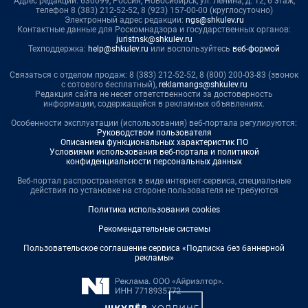
Адрес редакции: 630099, Россия, Новосибирск, ул. Ленина, д. 12, 6 этаж,
телефон 8 (383) 212-52-52, 8 (923) 157-00-00 (круглосуточно)
Электронный адрес редакции:
ngs@shkulev.ru
Контактные данные для Роскомнадзора и государственных органов:
juristnsk@shkulev.ru
Техподдержка:
help@shkulev.ru
или воспользуйтесь
веб-формой
Связаться с отделом продаж: 8 (383) 212-52-52, 8 (800) 200-03-83 (звонок
с сотового бесплатный),
reklamangs@shkulev.ru
Редакция сайта не несет ответственности за достоверность
информации, содержащейся в рекламных объявлениях.
Особенности эксплуатации (использования) веб-портала регулируются:
Руководством пользователя
Описанием функциональных характеристик ПО
Условиями использования веб-портала и политикой
конфиденциальности персональных данных
Веб-портал распространяется в виде интернет-сервиса, специальные
действия по установке на стороне пользователя не требуются
Политика использования cookies
Рекомендательные системы
Пользовательское соглашение сервиса «Подписка без баннерной
рекламы»