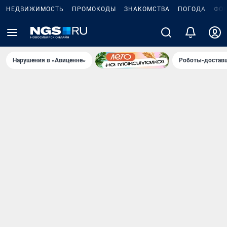
НЕДВИЖИМОСТЬ
ПРОМОКОДЫ
ЗНАКОМСТВА
ПОГОДА
ФО
Нарушения в «Авиценне»
Роботы-доставщ