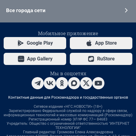
Все города сети
Мобильное приложение
Google Play
App Store
App Gallery
RuStore
Мы в соцсетях
Контактные данные для Роскомнадзора и государственных органов
Сетевое издание «НГС.НОВОСТИ» (18+)
Зарегистрировано Федеральной службой по надзору в сфере связи,
информационных технологий и массовых коммуникаций (Роскомнадзор)
Регистрационный номер ЭЛ № ФС 77— 84683
Учредитель: Общество с ограниченной ответственностью "ИНТЕРНЕТ
ТЕХНОЛОГИИ"
Главный редактор: Громкова Елена Александровна