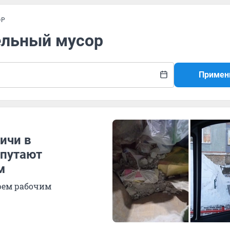
ОР
ельный мусор
Примен
ичи в
 путают
м
рем рабочим