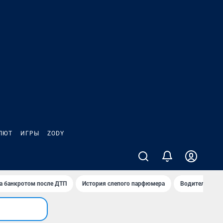
ЛЮТ
ИГРЫ
ZODY
а банкротом после ДТП
История слепого парфюмера
Водители пер