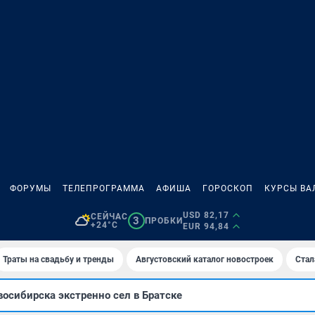
ФОРУМЫ
ТЕЛЕПРОГРАММА
АФИША
ГОРОСКОП
КУРСЫ ВА
USD 82,17
СЕЙЧАС
3
ПРОБКИ
+24°C
EUR 94,84
Траты на свадьбу и тренды
Августовский каталог новостроек
Стал
осибирска экстренно сел в Братске