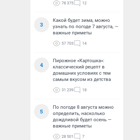
78 375
12
Какой будет зима, можно
3
узнать по погоде 7 августа, —
важные приметы
57 703
14
Пирожное «Картошка»:
4
классический рецепт в
домашних условиях с тем
самым вкусом из детства
31 239
18
По погоде 8 августа можно
5
определить, насколько
дождливой будет осень —
важные приметы
28 501
7