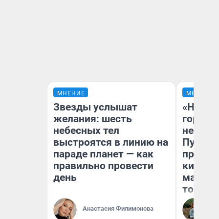
МНЕНИЕ
МНЕНИЕ
Звезды услышат
«Нет н
желания: шесть
городов
небесных тел
недофи
выстроятся в линию на
Путеше
параде планет — как
проеха
правильно провести
киломе
день
машине
того
Анастасия Филимонова
Ек