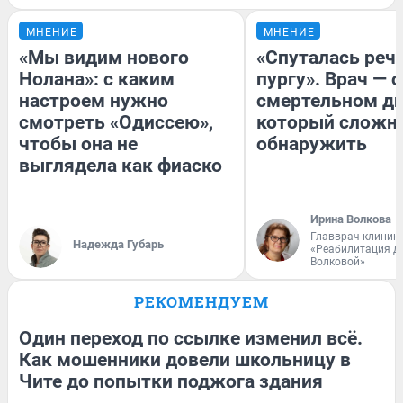
МНЕНИЕ
МНЕНИЕ
«Мы видим нового
«Спуталась речь
Нолана»: с каким
пургу». Врач — о
настроем нужно
смертельном ди
смотреть «Одиссею»,
который сложн
чтобы она не
обнаружить
выглядела как фиаско
Ирина Волкова
Главврач клиник
Надежда Губарь
«Реабилитация д
Волковой»
РЕКОМЕНДУЕМ
Один переход по ссылке изменил всё.
Как мошенники довели школьницу в
Чите до попытки поджога здания