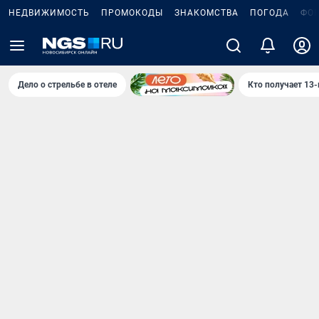
НЕДВИЖИМОСТЬ
ПРОМОКОДЫ
ЗНАКОМСТВА
ПОГОДА
ФО
Дело о стрельбе в отеле
Кто получает 13-