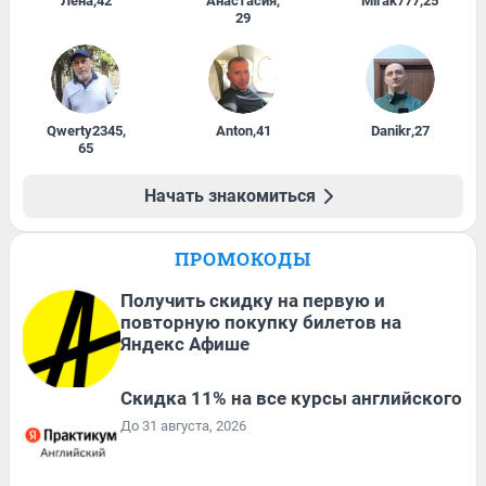
Лена
,
42
Анастасия
,
Mirak777
,
25
29
Qwerty2345
,
Anton
,
41
Danikr
,
27
65
Начать знакомиться
ПРОМОКОДЫ
Получить скидку на первую и
повторную покупку билетов на
Яндекс Афише
Скидка 11% на все курсы английского
До 31 августа, 2026