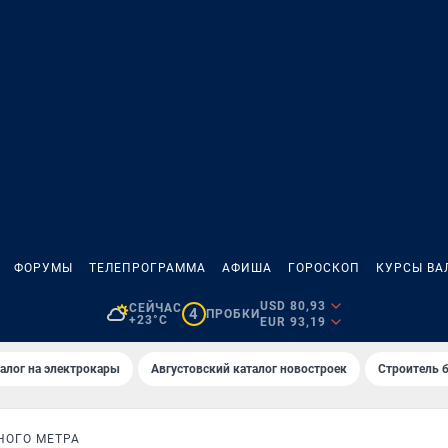
ФОРУМЫ
ТЕЛЕПРОГРАММА
АФИША
ГОРОСКОП
КУРСЫ ВА
USD 80,93
СЕЙЧАС
4
ПРОБКИ
+23°C
EUR 93,19
алог на электрокары
Августовский каталог новостроек
Строитель б
НОГО МЕТРА