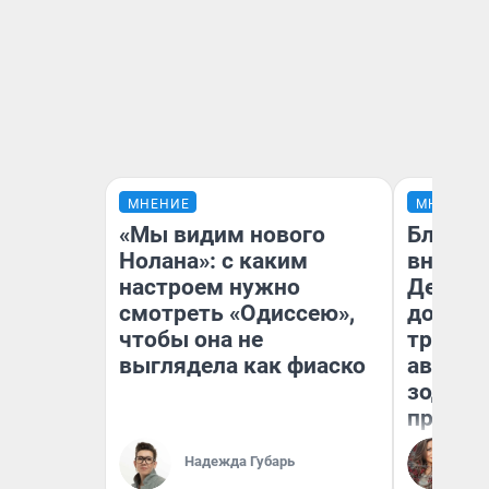
МНЕНИЕ
МНЕНИЕ
«Мы видим нового
Близне
Нолана»: с каким
внезап
настроем нужно
Девам 
смотреть «Одиссею»,
дополн
чтобы она не
траты:
выглядела как фиаско
август 
зодиак
прогно
Ан
Надежда Губарь
Ав