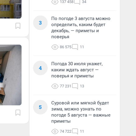
137 458
34
По погоде 3 августа можно
3
определить, каким будет
декабрь, — приметы и
поверья
86 575
11
Погода 30 июля укажет,
4
каким ждать август —
поверья и приметы
77 231
13
Суровой или мягкой будет
5
зима, можно узнать по
погоде 5 августа — важные
приметы
74 722
11