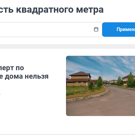
сть квадратного метра
Примен
перт по
е дома нельзя
у