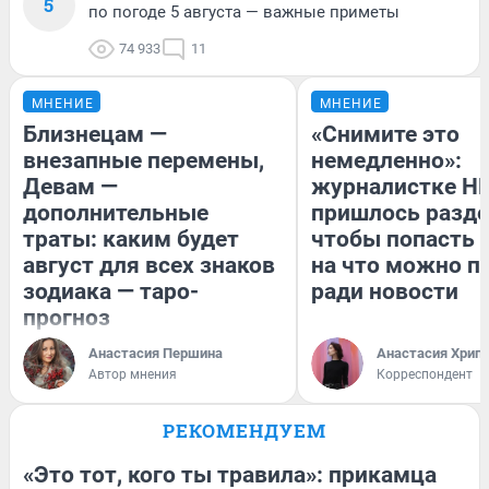
5
по погоде 5 августа — важные приметы
74 933
11
МНЕНИЕ
МНЕНИЕ
Близнецам —
«Снимите это
внезапные перемены,
немедленно»:
Девам —
журналистке Н
дополнительные
пришлось разде
траты: каким будет
чтобы попасть в
август для всех знаков
на что можно п
зодиака — таро-
ради новости
прогноз
Анастасия Першина
Анастасия Хрип
Автор мнения
Корреспондент
РЕКОМЕНДУЕМ
«Это тот, кого ты травила»: прикамца