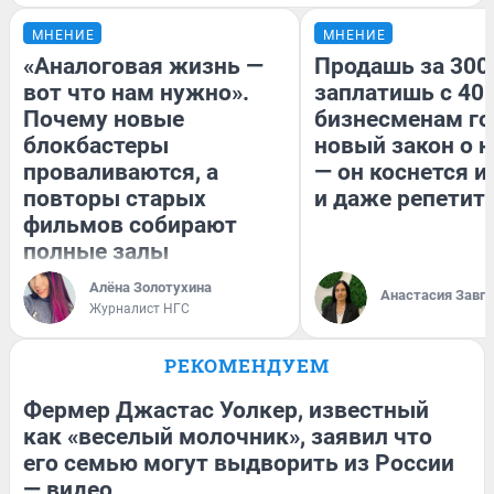
МНЕНИЕ
МНЕНИЕ
«Аналоговая жизнь —
Продашь за 300
вот что нам нужно».
заплатишь с 400
Почему новые
бизнесменам го
блокбастеры
новый закон о н
проваливаются, а
— он коснется 
повторы старых
и даже репетит
фильмов собирают
полные залы
Алёна Золотухина
Анастасия Завг
Журналист НГС
РЕКОМЕНДУЕМ
Фермер Джастас Уолкер, известный
как «веселый молочник», заявил что
его семью могут выдворить из России
— видео