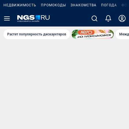
НЕДВИЖИМОСТЬ
ПРОМОКОДЫ
ЗНАКОМСТВА
ПОГОДА
ФО
Растет популярность дискаунтеров
Межд